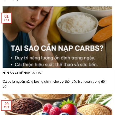
01
Th4
NÊN ĂN GÌ ĐỂ NẠP CARBS?
Carbs là nguồn năng lượng chính cho cơ thể, đặc biệt quan trọng đối
với...
29
Th3