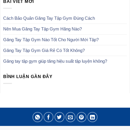
BÀI VIẾT MỚI
149,000₫.
Cách Bảo Quản Găng Tay Tập Gym Đúng Cách
Nên Mua Găng Tay Tập Gym Hãng Nào?
Găng Tay Tập Gym Nào Tốt Cho Người Mới Tập?
Găng Tay Tập Gym Giá Rẻ Có Tốt Không?
Găng tay tập gym giúp tăng hiệu suất tập luyện không?
BÌNH LUẬN GẦN ĐÂY