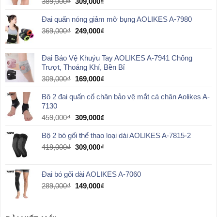
Giá
Giá
389,000
₫
309,000
₫
gốc
hiện
Đai quấn nóng giảm mỡ bụng AOLIKES A-7980
là:
tại
389,000₫.
là:
Giá
Giá
369,000
₫
249,000
₫
309,000₫.
gốc
hiện
là:
tại
Đai Bảo Vệ Khuỷu Tay AOLIKES A-7941 Chống
369,000₫.
là:
Trượt, Thoáng Khí, Bền Bỉ
249,000₫.
Giá
Giá
309,000
₫
169,000
₫
gốc
hiện
Bộ 2 đai quấn cổ chân bảo vệ mắt cá chân Aolikes A-
là:
tại
7130
309,000₫.
là:
169,000₫.
Giá
Giá
459,000
₫
309,000
₫
gốc
hiện
Bộ 2 bó gối thể thao loại dài AOLIKES A-7815-2
là:
tại
459,000₫.
là:
Giá
Giá
419,000
₫
309,000
₫
309,000₫.
gốc
hiện
là:
tại
Đai bó gối dài AOLIKES A-7060
419,000₫.
là:
309,000₫.
Giá
Giá
289,000
₫
149,000
₫
gốc
hiện
là:
tại
289,000₫.
là: