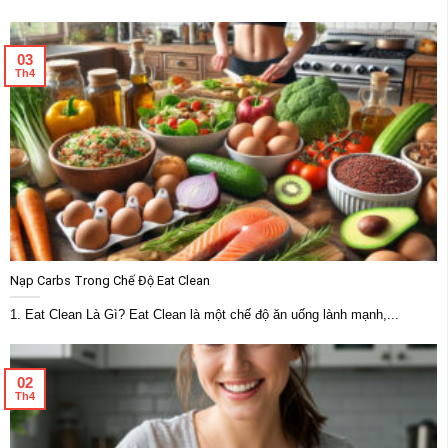
03
Th4
Nạp Carbs Trong Chế Độ Eat Clean
1. Eat Clean Là Gì? Eat Clean là một chế độ ăn uống lành mạnh,...
02
Th4