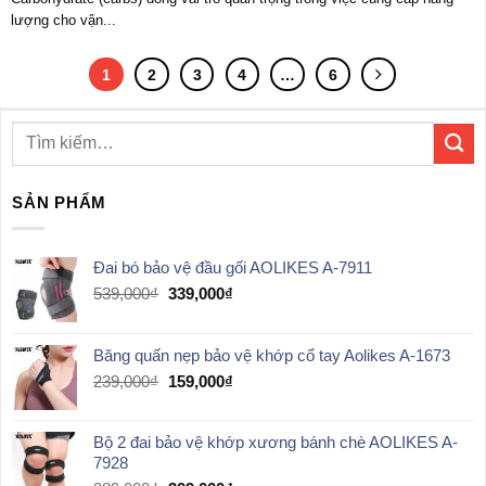
lượng cho vận...
1
2
3
4
…
6
SẢN PHẨM
Đai bó bảo vệ đầu gối AOLIKES A-7911
Giá
Giá
539,000
₫
339,000
₫
gốc
hiện
là:
tại
539,000₫.
là:
Băng quấn nẹp bảo vệ khớp cổ tay Aolikes A-1673
339,000₫.
Giá
Giá
239,000
₫
159,000
₫
gốc
hiện
là:
tại
Bộ 2 đai bảo vệ khớp xương bánh chè AOLIKES A-
239,000₫.
là:
7928
159,000₫.