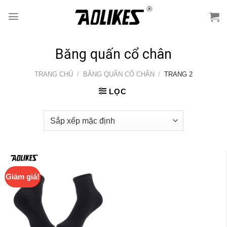
Skip
to
content
Băng quấn cổ chân
TRANG CHỦ
/
BĂNG QUẤN CỔ CHÂN
/
TRANG 2
LỌC
Giảm giá!