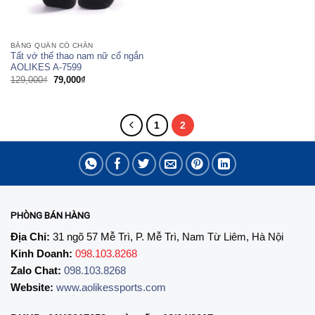
BĂNG QUẤN CỔ CHÂN
Tất vớ thể thao nam nữ cổ ngắn
AOLIKES A-7599
Giá
Giá
129,000
₫
79,000
₫
gốc
hiện
là:
tại
129,000₫.
là:
79,000₫.
1
2
PHÒNG BÁN HÀNG
Địa Chỉ:
31 ngõ 57 Mễ Trì, P. Mễ Trì, Nam Từ Liêm, Hà Nội
Kinh Doanh:
098.103.8268
Zalo Chat:
098.103.8268
Website:
www.aolikessports.com