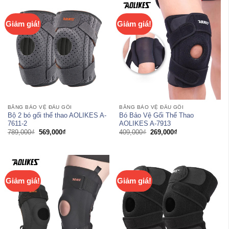
Giảm giá!
Giảm giá!
BĂNG BẢO VỆ ĐẦU GỐI
BĂNG BẢO VỆ ĐẦU GỐI
Bộ 2 bó gối thể thao AOLIKES A-
Bó Bảo Vệ Gối Thể Thao
7611-2
AOLIKES A-7913
Giá
Giá
Giá
Giá
789,000
₫
569,000
₫
409,000
₫
269,000
₫
gốc
hiện
gốc
hiện
là:
tại
là:
tại
789,000₫.
là:
409,000₫.
là:
569,000₫.
269,000₫.
Giảm giá!
Giảm giá!