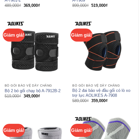
A-7901-2
A-7909
Giá
Giá
Giá
Giá
489,000
₫
369,000
₫
899,000
₫
519,000
₫
gốc
hiện
gốc
hiện
là:
tại
là:
tại
489,000₫.
là:
899,000₫.
là:
369,000₫.
519,000₫.
Giảm giá!
Giảm giá!
BÓ GỐI BẢO VỆ DÂY CHẰNG
BÓ GỐI BẢO VỆ DÂY CHẰNG
Bộ 2 đai bảo vệ đầu gối có lò xo
Bộ 2 bó gối chạy bộ A-7912B-2
trợ lực AOLIKES A-7908
Giá
Giá
519,000
₫
349,000
₫
gốc
hiện
Giá
Giá
589,000
₫
359,000
₫
là:
tại
gốc
hiện
519,000₫.
là:
là:
tại
349,000₫.
589,000₫.
là:
359,000₫.
Giảm giá!
Giảm giá!