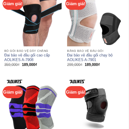
Giảm giá!
Giảm giá!
BÓ GỐI BẢO VỆ DÂY CHẰNG
BĂNG BẢO VỆ ĐẦU GỐI
Đai bảo vệ đầu gối cao cấp
Đai bảo vệ đầu gối chạy bộ
AOLIKES A-7908
AOLIKES A-7901
Giá
Giá
Giá
Giá
359,000
₫
189,000
₫
299,000
₫
189,000
₫
gốc
hiện
gốc
hiện
là:
tại
là:
tại
359,000₫.
là:
299,000₫.
là:
189,000₫.
189,000₫.
Giảm giá!
Giảm giá!