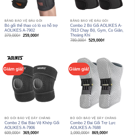
BĂNG BẢO VỆ ĐẦU GỐI
BĂNG BẢO VỆ ĐẦU GỐI
Bó gối thể thao có lò xo hỗ trợ
Combo 2 Bó Gối AOLIKES A-
AOLIKES A-7902
7913 Chạy Bộ, Gym, Co Giãn,
Thoáng Khí
Giá
Giá
379,000
₫
259,000
₫
gốc
hiện
Giá
Giá
789,000
₫
529,000
₫
là:
tại
gốc
hiện
379,000₫.
là:
là:
tại
259,000₫.
789,000₫.
là:
529,000₫.
Giảm giá!
Giảm giá!
BÓ GỐI BẢO VỆ DÂY CHẰNG
BÓ GỐI BẢO VỆ DÂY CHẰNG
Combo 2 Đai Bảo Vệ Khớp Gối
Combo 2 Đai Gối Trợ Lực
AOLIKES A-7906
AOLIKES A-7688
Giá
Giá
Giá
Giá
609,000
₫
369,000
₫
1,090,000
₫
869,000
₫