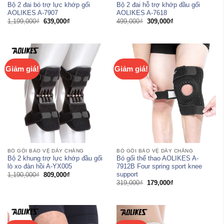
Bộ 2 đai bó trợ lực khớp gối
Bộ 2 đai hỗ trợ khớp đầu gối
AOLIKES A-7907
AOLIKES A-7618
Giá
Giá
Giá
Giá
1,199,000
₫
639,000
₫
499,000
₫
309,000
₫
gốc
hiện
gốc
hiện
là:
tại
là:
tại
1,199,000₫.
là:
499,000₫.
là:
639,000₫.
309,000₫.
Giảm giá!
Giảm giá!
BÓ GỐI BẢO VỆ DÂY CHẰNG
BÓ GỐI BẢO VỆ DÂY CHẰNG
Bộ 2 khung trợ lực khớp đầu gối
Bó gối thể thao AOLIKES A-
lò xo đàn hồi A-YX005
7912B Four spring sport knee
support
Giá
Giá
1,190,000
₫
809,000
₫
gốc
hiện
Giá
Giá
319,000
₫
179,000
₫
là:
tại
gốc
hiện
1,190,000₫.
là:
là:
tại
809,000₫.
319,000₫.
là:
179,000₫.