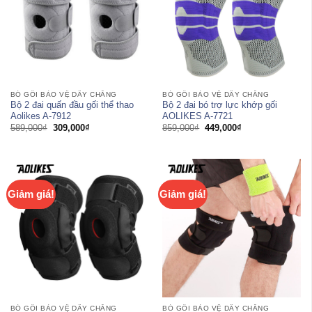
BÓ GỐI BẢO VỆ DÂY CHẰNG
BÓ GỐI BẢO VỆ DÂY CHẰNG
Bộ 2 đai quấn đầu gối thể thao
Bộ 2 đai bó trợ lực khớp gối
Aolikes A-7912
AOLIKES A-7721
Giá
Giá
Giá
Giá
589,000
₫
309,000
₫
859,000
₫
449,000
₫
gốc
hiện
gốc
hiện
là:
tại
là:
tại
589,000₫.
là:
859,000₫.
là:
309,000₫.
449,000₫.
Giảm giá!
Giảm giá!
BÓ GỐI BẢO VỆ DÂY CHẰNG
BÓ GỐI BẢO VỆ DÂY CHẰNG