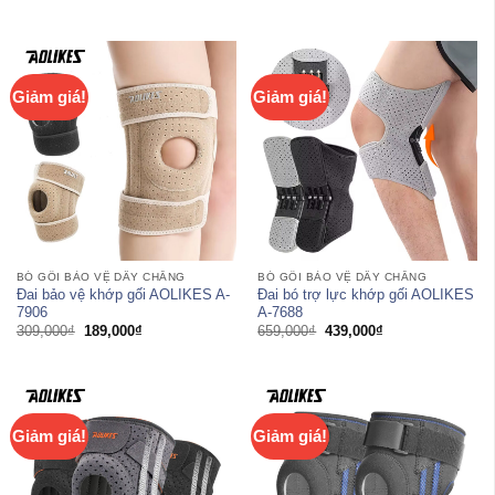
gốc
hiện
gốc
hiện
là:
tại
là:
tại
609,000₫.
là:
1,090,000₫.
là:
369,000₫.
869,000₫.
Giảm giá!
Giảm giá!
BÓ GỐI BẢO VỆ DÂY CHẰNG
BÓ GỐI BẢO VỆ DÂY CHẰNG
Đai bảo vệ khớp gối AOLIKES A-
Đai bó trợ lực khớp gối AOLIKES
7906
A-7688
Giá
Giá
Giá
Giá
309,000
₫
189,000
₫
659,000
₫
439,000
₫
gốc
hiện
gốc
hiện
là:
tại
là:
tại
309,000₫.
là:
659,000₫.
là:
189,000₫.
439,000₫.
Giảm giá!
Giảm giá!