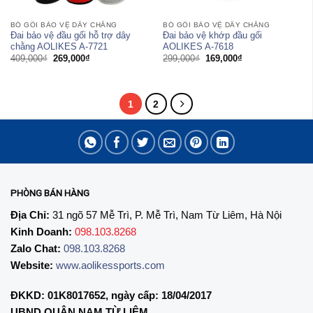
BÓ GỐI BẢO VỆ DÂY CHẰNG
BÓ GỐI BẢO VỆ DÂY CHẰNG
Đai bảo vệ đầu gối hỗ trợ dây
Đai bảo vệ khớp đầu gối
chằng AOLIKES A-7721
AOLIKES A-7618
Giá
Giá
Giá
Giá
409,000
₫
269,000
₫
299,000
₫
169,000
₫
gốc
hiện
gốc
hiện
là:
tại
là:
tại
409,000₫.
là:
299,000₫.
là:
269,000₫.
169,000₫.
1
2
PHÒNG BÁN HÀNG
Địa Chỉ:
31 ngõ 57 Mễ Trì, P. Mễ Trì, Nam Từ Liêm, Hà Nội
Kinh Doanh:
098.103.8268
Zalo Chat:
098.103.8268
Website:
www.aolikessports.com
ĐKKD: 01K8017652, ngày cấp: 18/04/2017
UBND QUẬN NAM TỪ LIÊM