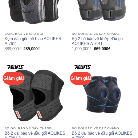
BĂNG BẢO VỆ ĐẦU GỐI
BÓ GỐI BẢO VỆ DÂY CHẰNG
Đệm đầu gối thể thao AOLIKES
Bộ 2 bó bảo vệ khớp đầu gối
A-7611
AOLIKES A-7911
Giá
Giá
Giá
Giá
389,000
₫
289,000
₫
1,090,000
₫
669,000
₫
gốc
hiện
gốc
hiện
là:
tại
là:
tại
389,000₫.
là:
1,090,000₫.
là:
289,000₫.
669,000₫.
Giảm giá!
Giảm giá!
BÓ GỐI BẢO VỆ DÂY CHẰNG
BÓ GỐI BẢO VỆ DÂY CHẰNG
Bộ 2 đai bảo vệ đầu gối AOLIKES
Bộ 2 đai bảo vệ đầu gối AOLIKES