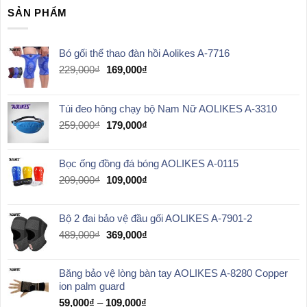
SẢN PHẨM
Bó gối thể thao đàn hồi Aolikes A-7716
Giá
Giá
229,000
₫
169,000
₫
gốc
hiện
là:
tại
229,000₫.
là:
Túi đeo hông chạy bộ Nam Nữ AOLIKES A-3310
169,000₫.
Giá
Giá
259,000
₫
179,000
₫
gốc
hiện
là:
tại
Bọc ống đồng đá bóng AOLIKES A-0115
259,000₫.
là:
179,000₫.
Giá
Giá
209,000
₫
109,000
₫
gốc
hiện
là:
tại
Bộ 2 đai bảo vệ đầu gối AOLIKES A-7901-2
209,000₫.
là:
109,000₫.
Giá
Giá
489,000
₫
369,000
₫
gốc
hiện
là:
tại
Băng bảo vệ lòng bàn tay AOLIKES A-8280 Copper
489,000₫.
là:
ion palm guard
369,000₫.
Khoảng
59,000
₫
–
109,000
₫