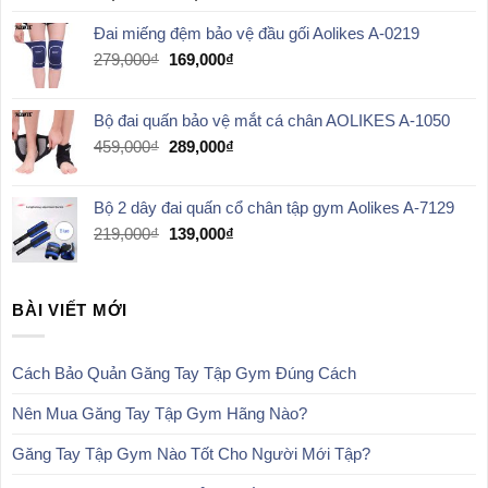
giá:
Đai miếng đệm bảo vệ đầu gối Aolikes A-0219
từ
59,000₫
Giá
Giá
279,000
₫
169,000
₫
đến
gốc
hiện
109,000₫
là:
tại
Bộ đai quấn bảo vệ mắt cá chân AOLIKES A-1050
279,000₫.
là:
169,000₫.
Giá
Giá
459,000
₫
289,000
₫
gốc
hiện
là:
tại
Bộ 2 dây đai quấn cổ chân tập gym Aolikes A-7129
459,000₫.
là:
289,000₫.
Giá
Giá
219,000
₫
139,000
₫
gốc
hiện
là:
tại
219,000₫.
là:
BÀI VIẾT MỚI
139,000₫.
Cách Bảo Quản Găng Tay Tập Gym Đúng Cách
Nên Mua Găng Tay Tập Gym Hãng Nào?
Găng Tay Tập Gym Nào Tốt Cho Người Mới Tập?