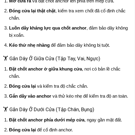
Mở cửa ra
và đặt chốt anchor lên phía trên mép cửa.
Đóng cửa lại thật chặt
, kiểm tra xem chốt đã cố định chắc
chắn.
Luồn dây kháng lực qua chốt anchor
, đảm bảo dây không
bị xoắn.
Kéo thử nhẹ nhàng
để đảm bảo dây không bị tuột.
🏋️ Gắn Dây Ở Giữa Cửa (Tập Tay, Vai, Ngực)
Đặt chốt anchor ở giữa khung cửa
, nơi có bản lề chắc
chắn.
Đóng cửa lại
và kiểm tra độ chắc chắn.
Gắn dây vào anchor
và thử kéo nhẹ để kiểm tra độ an toàn.
🏋️ Gắn Dây Ở Dưới Cửa (Tập Chân, Bụng)
Đặt chốt anchor phía dưới mép cửa
, ngay gần mặt đất.
Đóng cửa lại
để cố định anchor.