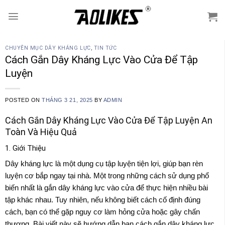
Skip
to
content
CHUYÊN MỤC DÂY KHÁNG LỰC
,
TIN TỨC
Cách Gắn Dây Kháng Lực Vào Cửa Để Tập
Luyện
POSTED ON
THÁNG 3 21, 2025
BY
ADMIN
Cách Gắn Dây Kháng Lực Vào Cửa Để Tập Luyện An
Toàn Và Hiệu Quả
1. Giới Thiệu
Dây kháng lực là một dụng cụ tập luyện tiện lợi, giúp bạn rèn
luyện cơ bắp ngay tại nhà. Một trong những cách sử dụng phổ
biến nhất là gắn dây kháng lực vào cửa để thực hiện nhiều bài
tập khác nhau. Tuy nhiên, nếu không biết cách cố định đúng
cách, bạn có thể gặp nguy cơ làm hỏng cửa hoặc gây chấn
thương. Bài viết này sẽ hướng dẫn bạn cách gắn dây kháng lực