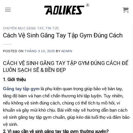
Skip
to
content
CHUYÊN MỤC GĂNG TAY
,
TIN TỨC
Cách Vệ Sinh Găng Tay Tập Gym Đúng Cách
POSTED ON
THÁNG 3 10, 2025
BY
ADMIN
CÁCH VỆ SINH GĂNG TAY TẬP GYM ĐÚNG CÁCH ĐỂ
LUÔN SẠCH SẼ & BỀN ĐẸP
1. Giới thiệu
Găng tay tập gym
là phụ kiện quan trọng giúp bảo vệ bàn tay,
tăng độ bám và hạn chế chấn thương khi tập luyện. Tuy nhiên,
nếu không vệ sinh đúng cách, chúng có thể tích tụ mồ hôi, vi
khuẩn và gây mùi khó chịu. Bài viết này sẽ hướng dẫn bạn cách
vệ sinh găng tay tập gym chuẩn, giúp kéo dài tuổi thọ và đảm bảo
vệ sinh.
2. Vì sao cần vệ sinh găng tay tập gym thường xuyên?