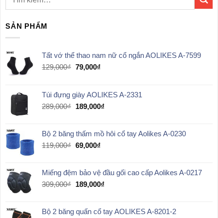
SẢN PHẨM
Tất vớ thể thao nam nữ cổ ngắn AOLIKES A-7599
Giá
Giá
129,000
₫
79,000
₫
gốc
hiện
là:
tại
129,000₫.
là:
Túi đựng giày AOLIKES A-2331
79,000₫.
Giá
Giá
289,000
₫
189,000
₫
gốc
hiện
là:
tại
Bộ 2 băng thấm mồ hôi cổ tay Aolikes A-0230
289,000₫.
là:
189,000₫.
Giá
Giá
119,000
₫
69,000
₫
gốc
hiện
là:
tại
Miếng đệm bảo vệ đầu gối cao cấp Aolikes A-0217
119,000₫.
là:
69,000₫.
Giá
Giá
309,000
₫
189,000
₫
gốc
hiện
là:
tại
Bộ 2 băng quấn cổ tay AOLIKES A-8201-2
309,000₫.
là: