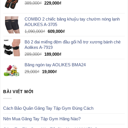
189,000₫.
Giá
Giá
389,000
₫
229,000
₫
gốc
hiện
là:
tại
COMBO 2 chiếc băng khuỷu tay chườm nóng lạnh
389,000₫.
là:
AOLIKES A-3705
229,000₫.
Giá
Giá
1,090,000
₫
609,000
₫
gốc
hiện
Bộ 2 đai miếng đệm đầu gối hỗ trợ xương bánh chè
là:
tại
Aolikes A-7919
1,090,000₫.
là:
609,000₫.
Giá
Giá
289,000
₫
189,000
₫
gốc
hiện
Băng ngón tay AOLIKES BMA24
là:
tại
289,000₫.
là:
Giá
Giá
29,000
₫
19,000
₫
189,000₫.
gốc
hiện
là:
tại
29,000₫.
là:
BÀI VIẾT MỚI
19,000₫.
Cách Bảo Quản Găng Tay Tập Gym Đúng Cách
Nên Mua Găng Tay Tập Gym Hãng Nào?