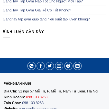
Găng Tay Tập Gym Nào Tốt Cho Người Mới Tập?
Găng Tay Tập Gym Giá Rẻ Có Tốt Không?
Găng tay tập gym giúp tăng hiệu suất tập luyện không?
BÌNH LUẬN GẦN ĐÂY
PHÒNG BÁN HÀNG
Địa Chỉ:
31 ngõ 57 Mễ Trì, P. Mễ Trì, Nam Từ Liêm, Hà Nội
Kinh Doanh:
098.103.8268
Zalo Chat:
098.103.8268
Website:
www.aolikessports.com