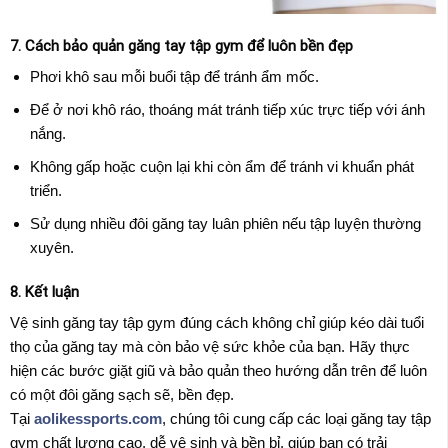
7. Cách bảo quản găng tay tập gym để luôn bền đẹp
Phơi khô sau mỗi buổi tập để tránh ẩm mốc.
Để ở nơi khô ráo, thoáng mát tránh tiếp xúc trực tiếp với ánh
nắng.
Không gấp hoặc cuộn lại khi còn ẩm để tránh vi khuẩn phát
triển.
Sử dụng nhiều đôi găng tay luân phiên nếu tập luyện thường
xuyên.
8. Kết luận
Vệ sinh găng tay tập gym đúng cách không chỉ giúp kéo dài tuổi
thọ của găng tay mà còn bảo vệ sức khỏe của bạn. Hãy thực
hiện các bước giặt giũ và bảo quản theo hướng dẫn trên để luôn
có một đôi găng sạch sẽ, bền đẹp.
Tại
aolikessports.com
, chúng tôi cung cấp các loại găng tay tập
gym chất lượng cao, dễ vệ sinh và bền bỉ, giúp bạn có trải