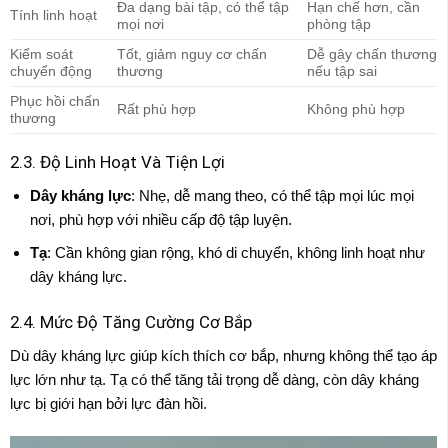
Đa dạng bài tập, có thể tập
Hạn chế hơn, cần
Tính linh hoạt
mọi nơi
phòng tập
Kiểm soát
Tốt, giảm nguy cơ chấn
Dễ gây chấn thương
chuyển động
thương
nếu tập sai
Phục hồi chấn
Rất phù hợp
Không phù hợp
thương
2.3. Độ Linh Hoạt Và Tiện Lợi
Dây kháng lực
: Nhẹ, dễ mang theo, có thể tập mọi lúc mọi
nơi, phù hợp với nhiều cấp độ tập luyện.
Tạ
: Cần không gian rộng, khó di chuyển, không linh hoạt như
dây kháng lực.
2.4. Mức Độ Tăng Cường Cơ Bắp
Dù dây kháng lực giúp kích thích cơ bắp, nhưng không thể tạo áp
lực lớn như tạ. Tạ có thể tăng tải trọng dễ dàng, còn dây kháng
lực bị giới hạn bởi lực đàn hồi.