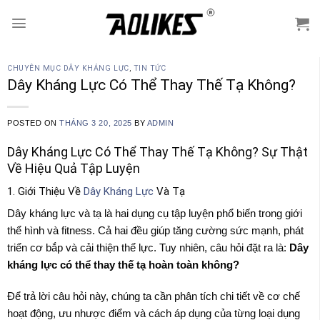
Skip
to
content
CHUYÊN MỤC DÂY KHÁNG LỰC
,
TIN TỨC
Dây Kháng Lực Có Thể Thay Thế Tạ Không?
POSTED ON
THÁNG 3 20, 2025
BY
ADMIN
Dây Kháng Lực Có Thể Thay Thế Tạ Không? Sự Thật
Về Hiệu Quả Tập Luyện
1. Giới Thiệu Về
Dây Kháng Lực
Và Tạ
Dây kháng lực và tạ là hai dụng cụ tập luyện phổ biến trong giới
thể hình và fitness. Cả hai đều giúp tăng cường sức mạnh, phát
triển cơ bắp và cải thiện thể lực. Tuy nhiên, câu hỏi đặt ra là:
Dây
kháng lực có thể thay thế tạ hoàn toàn không?
Để trả lời câu hỏi này, chúng ta cần phân tích chi tiết về cơ chế
hoạt động, ưu nhược điểm và cách áp dụng của từng loại dụng