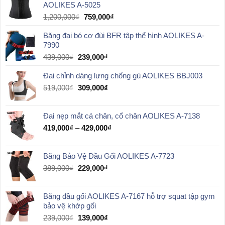
AOLIKES A-5025
169,000₫.
Giá
Giá
1,200,000
₫
759,000
₫
gốc
hiện
Băng đai bó cơ đùi BFR tập thể hình AOLIKES A-
là:
tại
7990
1,200,000₫.
là:
759,000₫.
Giá
Giá
439,000
₫
239,000
₫
gốc
hiện
Đai chỉnh dáng lưng chống gù AOLIKES BBJ003
là:
tại
439,000₫.
là:
Giá
Giá
519,000
₫
309,000
₫
239,000₫.
gốc
hiện
là:
tại
Đai nẹp mắt cá chân, cổ chân AOLIKES A-7138
519,000₫.
là:
309,000₫.
Khoảng
419,000
₫
–
429,000
₫
giá:
từ
Băng Bảo Vệ Đầu Gối AOLIKES A-7723
419,000₫
đến
Giá
Giá
389,000
₫
229,000
₫
429,000₫
gốc
hiện
là:
tại
Băng đầu gối AOLIKES A-7167 hỗ trợ squat tập gym
389,000₫.
là:
bảo vệ khớp gối
229,000₫.
Giá
Giá
239,000
₫
139,000
₫