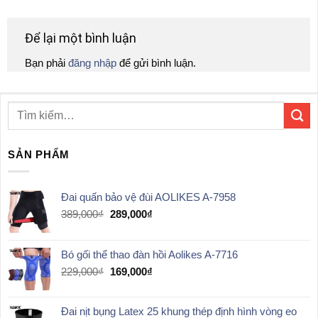
Để lại một bình luận
Bạn phải
đăng nhập
để gửi bình luận.
SẢN PHẨM
Đai quấn bảo vệ đùi AOLIKES A-7958
Giá
Giá
389,000
₫
289,000
₫
gốc
hiện
là:
tại
389,000₫.
là:
Bó gối thể thao đàn hồi Aolikes A-7716
289,000₫.
Giá
Giá
229,000
₫
169,000
₫
gốc
hiện
là:
tại
Đai nịt bụng Latex 25 khung thép định hình vòng eo
229,000₫.
là: