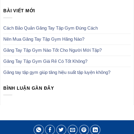
gốc
hiện
là:
tại
BÀI VIẾT MỚI
239,000₫.
là:
139,000₫.
Cách Bảo Quản Găng Tay Tập Gym Đúng Cách
Nên Mua Găng Tay Tập Gym Hãng Nào?
Găng Tay Tập Gym Nào Tốt Cho Người Mới Tập?
Găng Tay Tập Gym Giá Rẻ Có Tốt Không?
Găng tay tập gym giúp tăng hiệu suất tập luyện không?
BÌNH LUẬN GẦN ĐÂY