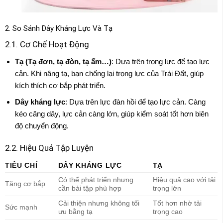
2. So Sánh Dây Kháng Lực Và Tạ
2.1. Cơ Chế Hoạt Động
Tạ (Tạ đơn, tạ đòn, tạ ấm…)
: Dựa trên trọng lực để tạo lực
cản. Khi nâng tạ, bạn chống lại trọng lực của Trái Đất, giúp
kích thích cơ bắp phát triển.
Dây kháng lực
: Dựa trên lực đàn hồi để tạo lực cản. Càng
kéo căng dây, lực cản càng lớn, giúp kiểm soát tốt hơn biên
độ chuyển động.
2.2. Hiệu Quả Tập Luyện
TIÊU CHÍ
DÂY KHÁNG LỰC
TẠ
Có thể phát triển nhưng
Hiệu quả cao với tải
Tăng cơ bắp
cần bài tập phù hợp
trọng lớn
Cải thiện nhưng không tối
Tốt hơn nhờ tải
Sức mạnh
ưu bằng tạ
trọng cao