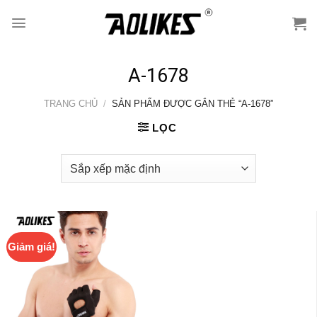
Skip
to
content
A-1678
TRANG CHỦ
/
SẢN PHẨM ĐƯỢC GẮN THẺ “A-1678”
LỌC
Giảm giá!