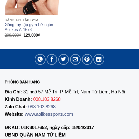
GĂNG TAY TẬP GYM
Găng tay tập gym hở ngón
Aolikes A-1678
Giá
Giá
209,000
₫
129,000
₫
gốc
hiện
là:
tại
209,000₫.
là:
129,000₫.
PHÒNG BÁN HÀNG
Địa Chỉ:
31 ngõ 57 Mễ Trì, P. Mễ Trì, Nam Từ Liêm, Hà Nội
Kinh Doanh:
098.103.8268
Zalo Chat:
098.103.8268
Website:
www.aolikessports.com
ĐKKD: 01K8017652, ngày cấp: 18/04/2017
UBND QUẬN NAM TỪ LIÊM