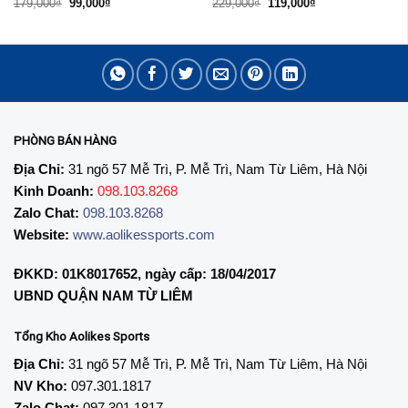
Giá
Giá
Giá
Giá
179,000
₫
99,000
₫
229,000
₫
119,000
₫
gốc
hiện
gốc
hiện
là:
tại
là:
tại
179,000₫.
là:
229,000₫.
là:
99,000₫.
119,000₫.
PHÒNG BÁN HÀNG
Địa Chỉ:
31 ngõ 57 Mễ Trì, P. Mễ Trì, Nam Từ Liêm, Hà Nội
Kinh Doanh:
098.103.8268
Zalo Chat:
098.103.8268
Website:
www.aolikessports.com
ĐKKD: 01K8017652, ngày cấp: 18/04/2017
UBND QUẬN NAM TỪ LIÊM
Tổng Kho Aolikes Sports
Địa Chỉ:
31 ngõ 57 Mễ Trì, P. Mễ Trì, Nam Từ Liêm, Hà Nội
NV Kho:
097.301.1817
Zalo Chat:
097.301.1817