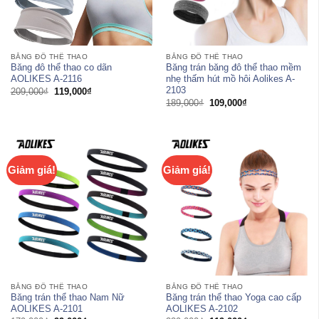
BĂNG ĐÔ THỂ THAO
BĂNG ĐÔ THỂ THAO
Băng đô thể thao co dãn
Băng trán băng đô thể thao mềm
AOLIKES A-2116
nhẹ thấm hút mồ hôi Aolikes A-
2103
Giá
Giá
209,000
₫
119,000
₫
gốc
hiện
Giá
Giá
189,000
₫
109,000
₫
là:
tại
gốc
hiện
209,000₫.
là:
là:
tại
119,000₫.
189,000₫.
là:
109,000₫.
Giảm giá!
Giảm giá!
BĂNG ĐÔ THỂ THAO
BĂNG ĐÔ THỂ THAO
Băng trán thể thao Nam Nữ
Băng trán thể thao Yoga cao cấp
AOLIKES A-2101
AOLIKES A-2102