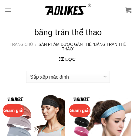
Skip
to
content
băng trán thể thao
TRANG CHỦ
/
SẢN PHẨM ĐƯỢC GẮN THẺ “BĂNG TRÁN THỂ
THAO”
LỌC
Giảm giá!
Giảm giá!