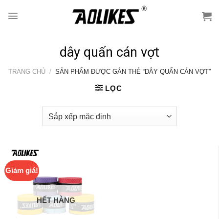
Skip
to
content
dây quấn cán vợt
TRANG CHỦ
/
SẢN PHẨM ĐƯỢC GẮN THẺ “DÂY QUẤN CÁN VỢT”
LỌC
Giảm giá!
HẾT HÀNG