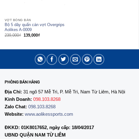
VỢT BÓNG BÀN
Bộ 5 dây quấn cán vợt Overgrips
Aolikes A-0009
Giá
Giá
239,000
₫
139,000
₫
gốc
hiện
là:
tại
239,000₫.
là:
139,000₫.
PHÒNG BÁN HÀNG
Địa Chỉ:
31 ngõ 57 Mễ Trì, P. Mễ Trì, Nam Từ Liêm, Hà Nội
Kinh Doanh:
098.103.8268
Zalo Chat:
098.103.8268
Website:
www.aolikessports.com
ĐKKD: 01K8017652, ngày cấp: 18/04/2017
UBND QUẬN NAM TỪ LIÊM