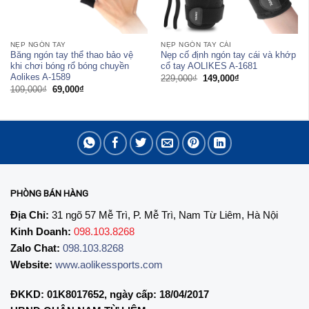
NẸP NGÓN TAY
NẸP NGÓN TAY CÁI
Băng ngón tay thể thao bảo vệ
Nẹp cố định ngón tay cái và khớp
khi chơi bóng rổ bóng chuyền
cổ tay AOLIKES A-1681
Aolikes A-1589
Giá
Giá
229,000
₫
149,000
₫
gốc
hiện
Giá
Giá
109,000
₫
69,000
₫
là:
tại
gốc
hiện
229,000₫.
là:
là:
tại
149,000₫.
109,000₫.
là:
69,000₫.
PHÒNG BÁN HÀNG
Địa Chỉ:
31 ngõ 57 Mễ Trì, P. Mễ Trì, Nam Từ Liêm, Hà Nội
Kinh Doanh:
098.103.8268
Zalo Chat:
098.103.8268
Website:
www.aolikessports.com
ĐKKD: 01K8017652, ngày cấp: 18/04/2017