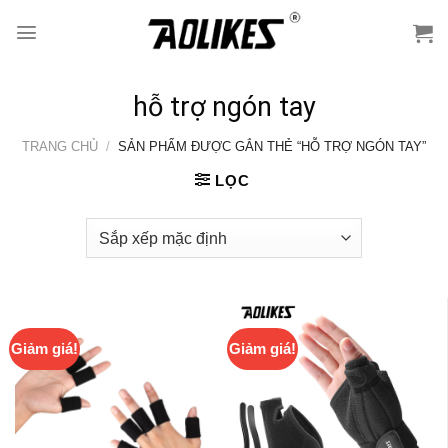
Skip
to
content
hỗ trợ ngón tay
TRANG CHỦ
/
SẢN PHẨM ĐƯỢC GẮN THẺ “HỖ TRỢ NGÓN TAY”
LỌC
Giảm giá!
Giảm giá!