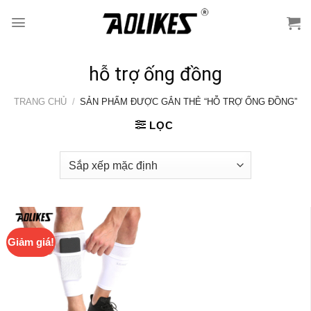
Skip
to
content
hỗ trợ ống đồng
TRANG CHỦ
/
SẢN PHẨM ĐƯỢC GẮN THẺ “HỖ TRỢ ỐNG ĐỒNG”
LỌC
Giảm giá!