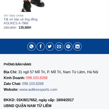
TẤT ỐNG CHÂN
Tất vớ bảo vệ ống đồng
AOLIKES A-7968
Giá
Giá
239,000
₫
139,000
₫
gốc
hiện
là:
tại
239,000₫.
là:
139,000₫.
PHÒNG BÁN HÀNG
Địa Chỉ:
31 ngõ 57 Mễ Trì, P. Mễ Trì, Nam Từ Liêm, Hà Nội
Kinh Doanh:
098.103.8268
Zalo Chat:
098.103.8268
Website:
www.aolikessports.com
ĐKKD: 01K8017652, ngày cấp: 18/04/2017
UBND QUẬN NAM TỪ LIÊM