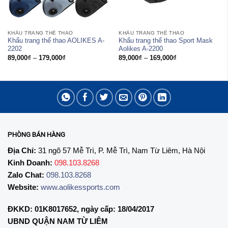
KHẨU TRANG THỂ THAO
KHẨU TRANG THỂ THAO
Khẩu trang thể thao AOLIKES A-
Khẩu trang thể thao Sport Mask
2202
Aolikes A-2200
Khoảng
Khoảng
89,000
₫
–
179,000
₫
89,000
₫
–
169,000
₫
giá:
giá:
từ
từ
89,000₫
89,000₫
đến
đến
179,000₫
169,000₫
PHÒNG BÁN HÀNG
Địa Chỉ:
31 ngõ 57 Mễ Trì, P. Mễ Trì, Nam Từ Liêm, Hà Nội
Kinh Doanh:
098.103.8268
Zalo Chat:
098.103.8268
Website:
www.aolikessports.com
ĐKKD: 01K8017652, ngày cấp: 18/04/2017
UBND QUẬN NAM TỪ LIÊM