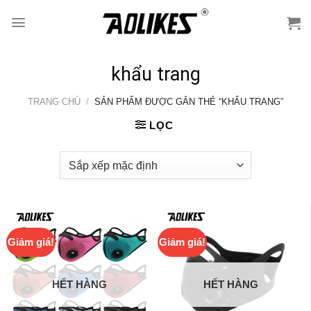
Skip
to
content
khẩu trang
TRANG CHỦ
/
SẢN PHẨM ĐƯỢC GẮN THẺ “KHẨU TRANG”
LỌC
Giảm giá!
Giảm giá!
HẾT HÀNG
HẾT HÀNG