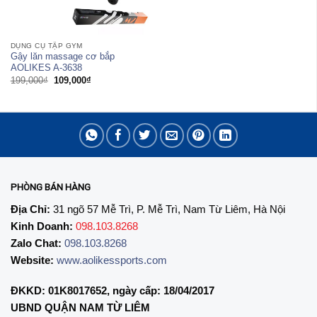
DỤNG CỤ TẬP GYM
Gậy lăn massage cơ bắp
AOLIKES A-3638
Giá
Giá
199,000
₫
109,000
₫
gốc
hiện
là:
tại
199,000₫.
là:
109,000₫.
PHÒNG BÁN HÀNG
Địa Chỉ:
31 ngõ 57 Mễ Trì, P. Mễ Trì, Nam Từ Liêm, Hà Nội
Kinh Doanh:
098.103.8268
Zalo Chat:
098.103.8268
Website:
www.aolikessports.com
ĐKKD: 01K8017652, ngày cấp: 18/04/2017
UBND QUẬN NAM TỪ LIÊM