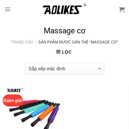
Skip
to
content
Massage cơ
TRANG CHỦ
/
SẢN PHẨM ĐƯỢC GẮN THẺ “MASSAGE CƠ”
LỌC
Giảm giá!