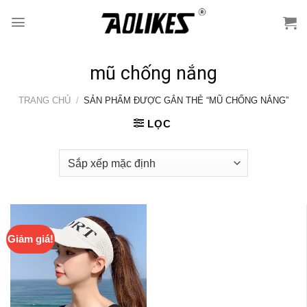
Skip
to
content
mũ chống nắng
TRANG CHỦ
/
SẢN PHẨM ĐƯỢC GẮN THẺ “MŨ CHỐNG NẮNG”
LỌC
Giảm giá!