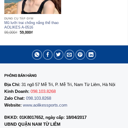
DỤNG CỤ TẬP GYM
Mũ lưỡi trai chống nắng thể thao
AOLIKES A-0516
Giá
Giá
99,000
₫
59,000
₫
gốc
hiện
là:
tại
99,000₫.
là:
59,000₫.
PHÒNG BÁN HÀNG
Địa Chỉ:
31 ngõ 57 Mễ Trì, P. Mễ Trì, Nam Từ Liêm, Hà Nội
Kinh Doanh:
098.103.8268
Zalo Chat:
098.103.8268
Website:
www.aolikessports.com
ĐKKD: 01K8017652, ngày cấp: 18/04/2017
UBND QUẬN NAM TỪ LIÊM