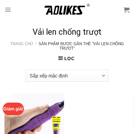
Skip
to
content
Vải len chống trượt
TRANG CHỦ
/
SẢN PHẨM ĐƯỢC GẮN THẺ “VẢI LEN CHỐNG
TRƯỢT”
LỌC
Giảm giá!