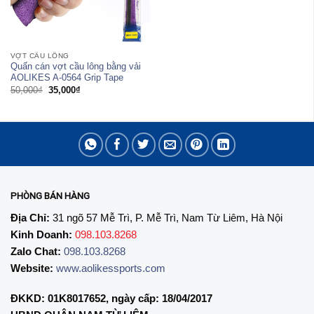
VỢT CẦU LÔNG
Quấn cán vợt cầu lông bằng vải
AOLIKES A-0564 Grip Tape
Giá
Giá
50,000
₫
35,000
₫
gốc
hiện
là:
tại
50,000₫.
là:
35,000₫.
PHÒNG BÁN HÀNG
Địa Chỉ:
31 ngõ 57 Mễ Trì, P. Mễ Trì, Nam Từ Liêm, Hà Nội
Kinh Doanh:
098.103.8268
Zalo Chat:
098.103.8268
Website:
www.aolikessports.com
ĐKKD: 01K8017652, ngày cấp: 18/04/2017