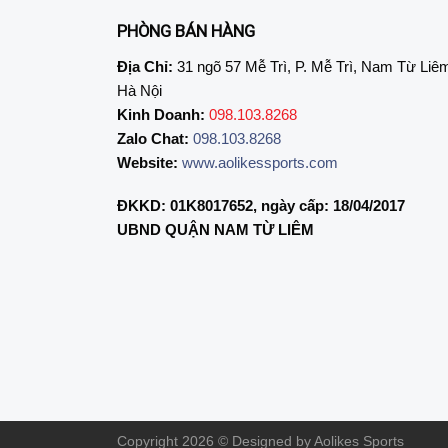
PHÒNG BÁN HÀNG
Địa Chỉ:
31 ngõ 57 Mễ Trì, P. Mễ Trì, Nam Từ Liê
Hà Nội
Kinh Doanh:
098.103.8268
Zalo Chat:
098.103.8268
Website:
www.aolikessports.com
ĐKKD: 01K8017652, ngày cấp: 18/04/2017
UBND QUẬN NAM TỪ LIÊM
Copyright 2026 © Designed by Aolikes Sports