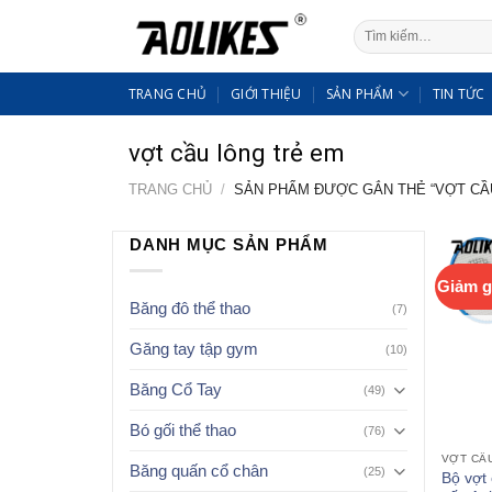
Skip
Tìm
to
kiếm:
content
TRANG CHỦ
GIỚI THIỆU
SẢN PHẨM
TIN TỨC
vợt cầu lông trẻ em
TRANG CHỦ
/
SẢN PHẨM ĐƯỢC GẮN THẺ “VỢT CẦ
DANH MỤC SẢN PHẨM
Giảm g
Băng đô thể thao
(7)
Găng tay tập gym
(10)
Băng Cổ Tay
(49)
Bó gối thể thao
(76)
VỢT CẦ
Băng quấn cổ chân
(25)
Bộ vợt 