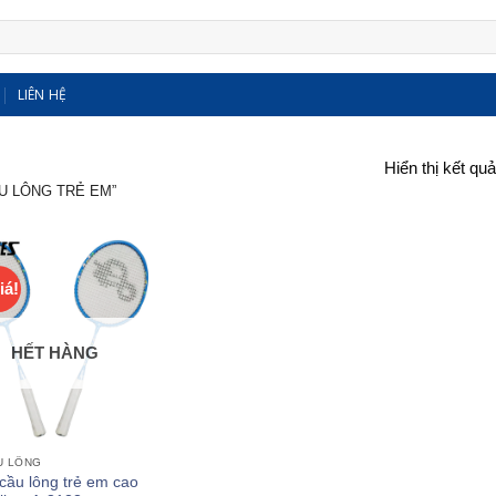
LIÊN HỆ
Hiển thị kết qu
U LÔNG TRẺ EM”
iá!
HẾT HÀNG
U LÔNG
cầu lông trẻ em cao