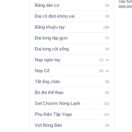
cấp Ao
Băng dán cơ
(4)
389,00
Đai cố định khớp vai
(4)
Băng khuỷu tay
(16)
Đai lưng tập gym
(7)
Đai lưng cột sống
(4)
Nẹp ngón tay
(7)
Nẹp Cổ
(4)
Tất ống chân
(8)
Bó đùi thể thao
(6)
Gel Chườm Nóng Lạnh
(11)
Phụ Kiện Tập Yoga
(11)
Vợt Bóng Bàn
(4)