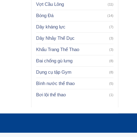
Vợt Cầu Lông
(11)
Bóng Đá
(14)
Dây kháng lực
(7)
Dây Nhảy Thể Dục
(3)
Khẩu Trang Thể Thao
(3)
Đai chống gù lưng
(8)
Dụng cụ tập Gym
(8)
Bình nước thể thao
(5)
Bơi lội thể thao
(1)