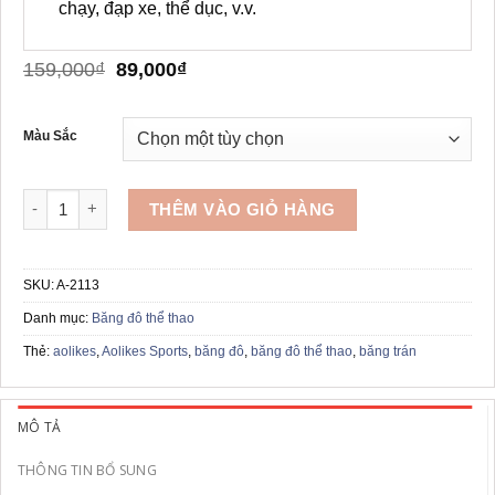
chạy, đạp xe, thể dục, v.v.
Giá
Giá
159,000
₫
89,000
₫
gốc
hiện
là:
tại
159,000₫.
là:
Màu Sắc
89,000₫.
Băng đô thể thao silicone AOLIKES A-2113 số lượng
THÊM VÀO GIỎ HÀNG
SKU:
A-2113
Danh mục:
Băng đô thể thao
Thẻ:
aolikes
,
Aolikes Sports
,
băng đô
,
băng đô thể thao
,
băng trán
MÔ TẢ
THÔNG TIN BỔ SUNG