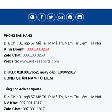
là:
tại
là:
tại
119,000₫.
là:
239,000₫.
là:
69,000₫.
159,000₫.
PHÒNG BÁN HÀNG
Địa Chỉ:
31 ngõ 57 Mễ Trì, P. Mễ Trì, Nam Từ Liêm, Hà Nội
Kinh Doanh:
098.103.8268
Zalo Chat:
098.103.8268
Website:
www.aolikessports.com
ĐKKD: 01K8017652, ngày cấp: 18/04/2017
UBND QUẬN NAM TỪ LIÊM
Tổng Kho Aolikes Sports
Địa Chỉ:
31 ngõ 57 Mễ Trì, P. Mễ Trì, Nam Từ Liêm, Hà Nội
NV Kho:
097.301.1817
Zalo Chat:
097.301.1817