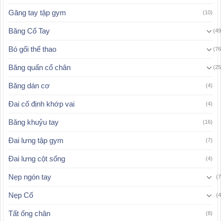
Găng tay tập gym
(10)
Băng Cổ Tay
(49
Bó gối thể thao
(76
Băng quấn cổ chân
(25
Băng dán cơ
(4)
Đai cố định khớp vai
(4)
Băng khuỷu tay
(16)
Đai lưng tập gym
(7)
Đai lưng cột sống
(4)
Nẹp ngón tay
(7
Nẹp Cổ
(4
Tất ống chân
(8)