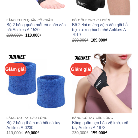
BĂNG THUN QUẤN CỔ CHÂN
BÓ GỐI BÓNG CHUYỀN
Bộ 2 băng quấn mắt cá chân đàn
Bộ 2 đai miếng đệm đầu gối hỗ
hồi Aolikes A-1520
trợ xương bánh chè Aolikes A-
7919
Giá
Giá
209,000
₫
119,000
₫
gốc
hiện
Giá
Giá
289,000
₫
189,000
₫
là:
tại
gốc
hiện
209,000₫.
là:
là:
tại
119,000₫.
289,000₫.
là:
189,000₫.
Giảm giá!
Giảm giá!
BĂNG CỔ TAY CẦU LÔNG
BĂNG CỔ TAY CẦU LÔNG
Bộ 2 băng thấm mồ hôi cổ tay
Băng quấn nẹp bảo vệ khớp cổ
Aolikes A-0230
tay Aolikes A-1673
Giá
Giá
Giá
Giá
119,000
₫
69,000
₫
239,000
₫
159,000
₫
gốc
hiện
gốc
hiện