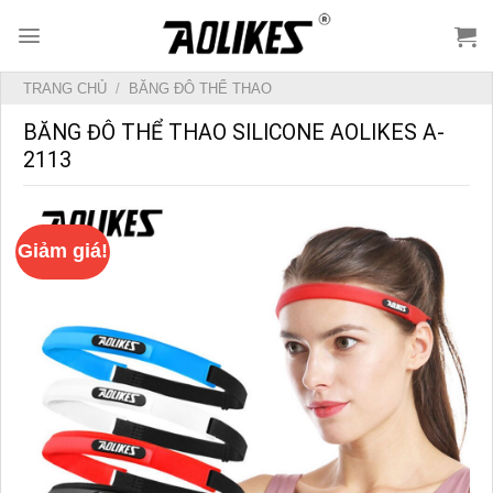
Skip
to
content
TRANG CHỦ
/
BĂNG ĐÔ THỂ THAO
BĂNG ĐÔ THỂ THAO SILICONE AOLIKES A-
2113
Giảm giá!