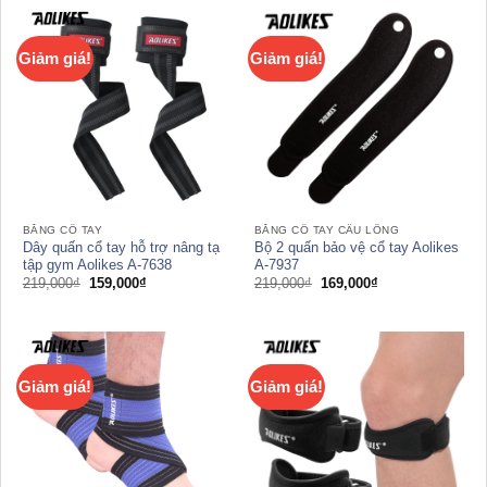
159,000₫.
179,000₫.
Giảm giá!
Giảm giá!
BĂNG CỔ TAY
BĂNG CỔ TAY CẦU LÔNG
Dây quấn cổ tay hỗ trợ nâng tạ
Bộ 2 quấn bảo vệ cổ tay Aolikes
tập gym Aolikes A-7638
A-7937
Giá
Giá
Giá
Giá
219,000
₫
159,000
₫
219,000
₫
169,000
₫
gốc
hiện
gốc
hiện
là:
tại
là:
tại
219,000₫.
là:
219,000₫.
là:
159,000₫.
169,000₫.
Giảm giá!
Giảm giá!