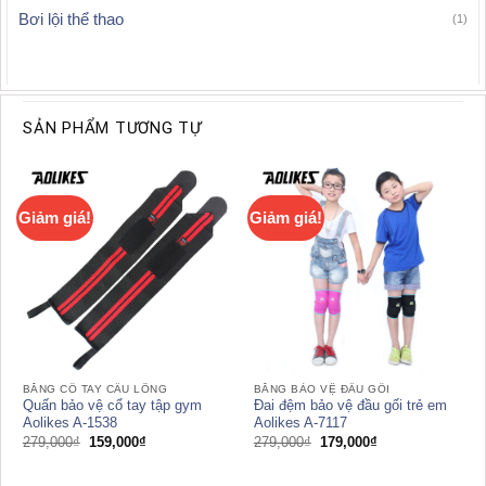
Bơi lội thể thao
(1)
SẢN PHẨM TƯƠNG TỰ
Giảm giá!
Giảm giá!
BĂNG CỔ TAY CẦU LÔNG
BĂNG BẢO VỆ ĐẦU GỐI
Quấn bảo vệ cổ tay tập gym
Đai đệm bảo vệ đầu gối trẻ em
Aolikes A-1538
Aolikes A-7117
Giá
Giá
Giá
Giá
279,000
₫
159,000
₫
279,000
₫
179,000
₫
gốc
hiện
gốc
hiện
là:
tại
là:
tại
279,000₫.
là:
279,000₫.
là: