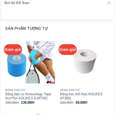
Bơi lội thể thao
(1)
SẢN PHẨM TƯƠNG TỰ
Giảm giá!
Giảm giá!
BĂNG DÁN CƠ
BĂNG DÁN CƠ
Băng dán cơ Kinesiology Tape
Băng keo thể thao AOLIKES
5cm*5m AOLIKES A-MT002
AT3891
Giá
Giá
Giá
Giá
199,000
₫
139,000
₫
109,000
₫
69,000
₫
gốc
hiện
gốc
hiện
là:
tại
là:
tại
199,000₫.
là:
109,000₫.
là:
139,000₫.
69,000₫.