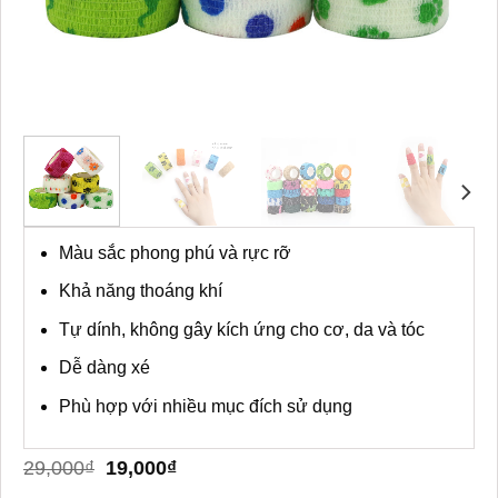
Màu sắc phong phú và rực rỡ
Khả năng thoáng khí
Tự dính, không gây kích ứng cho cơ, da và tóc
Dễ dàng xé
Phù hợp với nhiều mục đích sử dụng
Giá
Giá
29,000
₫
19,000
₫
gốc
hiện