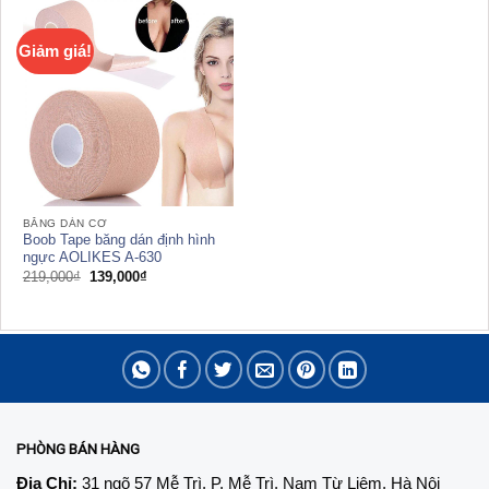
Giảm giá!
BĂNG DÁN CƠ
Boob Tape băng dán định hình
ngực AOLIKES A-630
Giá
Giá
219,000
₫
139,000
₫
gốc
hiện
là:
tại
219,000₫.
là:
139,000₫.
PHÒNG BÁN HÀNG
Địa Chỉ:
31 ngõ 57 Mễ Trì, P. Mễ Trì, Nam Từ Liêm, Hà Nội