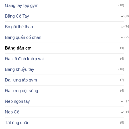
Găng tay tập gym
(10)
Băng Cổ Tay
(49
Bó gối thể thao
(76
Băng quấn cổ chân
(25
Băng dán cơ
(4)
Đai cố định khớp vai
(4)
Băng khuỷu tay
(16)
Đai lưng tập gym
(7)
Đai lưng cột sống
(4)
Nẹp ngón tay
(7
Nẹp Cổ
(4
Tất ống chân
(8)