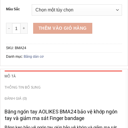
là:
tại
29,000₫.
là:
Màu Sắc
19,000₫.
Băng ngón tay AOLIKES BMA24 số lượng
THÊM VÀO GIỎ HÀNG
SKU:
BMA24
Danh mục:
Băng dán cơ
MÔ TẢ
THÔNG TIN BỔ SUNG
ĐÁNH GIÁ (0)
Băng ngón tay AOLIKES BMA24 bảo vệ khớp ngón
tay và giảm ma sát Finger bandage
Băng keo bảo vệ ngón tay giúp bảo vệ khớp và giảm ma sát.