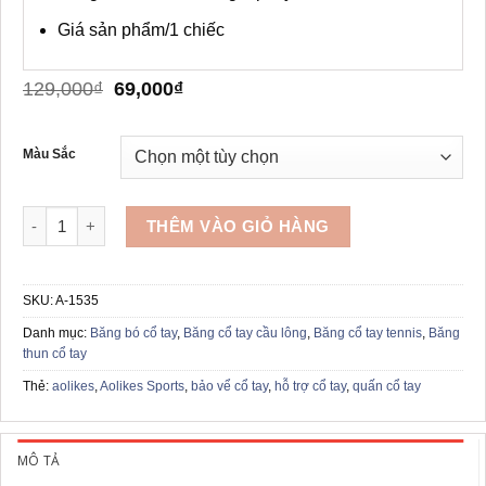
Giá sản phẩm/1 chiếc
Giá
Giá
129,000
₫
69,000
₫
gốc
hiện
là:
tại
129,000₫.
là:
Màu Sắc
69,000₫.
Băng quấn cổ tay thể thao AOLIKES A-1535 số lượng
THÊM VÀO GIỎ HÀNG
SKU:
A-1535
Danh mục:
Băng bó cổ tay
,
Băng cổ tay cầu lông
,
Băng cổ tay tennis
,
Băng
thun cổ tay
Thẻ:
aolikes
,
Aolikes Sports
,
bảo vể cổ tay
,
hỗ trợ cổ tay
,
quấn cổ tay
MÔ TẢ