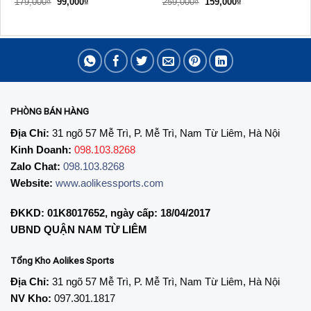
Giá
Giá
Giá
Giá
179,000
₫
99,000
₫
259,000
₫
159,000
₫
gốc
hiện
gốc
hiện
là:
tại
là:
tại
179,000₫.
là:
259,000₫.
là:
99,000₫.
159,000₫.
PHÒNG BÁN HÀNG
Địa Chỉ:
31 ngõ 57 Mễ Trì, P. Mễ Trì, Nam Từ Liêm, Hà Nội
Kinh Doanh:
098.103.8268
Zalo Chat:
098.103.8268
Website:
www.aolikessports.com
ĐKKD: 01K8017652, ngày cấp: 18/04/2017
UBND QUẬN NAM TỪ LIÊM
Tổng Kho Aolikes Sports
Địa Chỉ:
31 ngõ 57 Mễ Trì, P. Mễ Trì, Nam Từ Liêm, Hà Nội
NV Kho:
097.301.1817