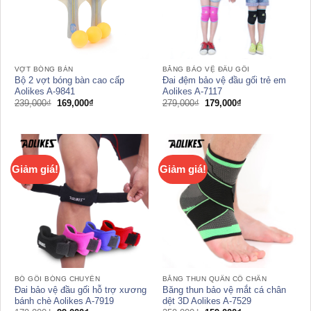
VỢT BÓNG BÀN
BĂNG BẢO VỆ ĐẦU GỐI
Bộ 2 vợt bóng bàn cao cấp
Đai đệm bảo vệ đầu gối trẻ em
Aolikes A-9841
Aolikes A-7117
Giá
Giá
Giá
Giá
239,000
₫
169,000
₫
279,000
₫
179,000
₫
gốc
hiện
gốc
hiện
là:
tại
là:
tại
239,000₫.
là:
279,000₫.
là:
169,000₫.
179,000₫.
Giảm giá!
Giảm giá!
BÓ GỐI BÓNG CHUYỀN
BĂNG THUN QUẤN CỔ CHÂN
Đai bảo vệ đầu gối hỗ trợ xương
Băng thun bảo vệ mắt cá chân
bánh chè Aolikes A-7919
dệt 3D Aolikes A-7529