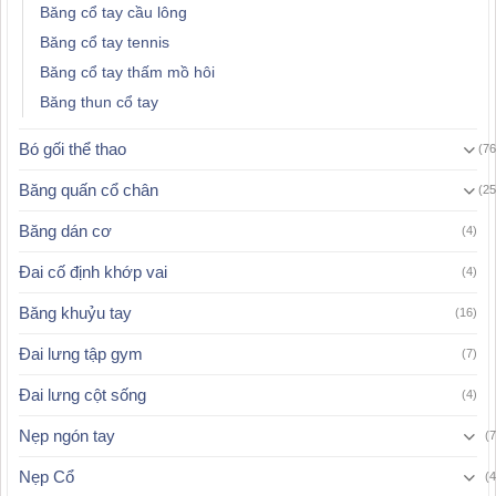
Băng cổ tay cầu lông
Băng cổ tay tennis
Băng cổ tay thấm mồ hôi
Băng thun cổ tay
Bó gối thể thao
(76
Băng quấn cổ chân
(25
Băng dán cơ
(4)
Đai cố định khớp vai
(4)
Băng khuỷu tay
(16)
Đai lưng tập gym
(7)
Đai lưng cột sống
(4)
Nẹp ngón tay
(7
Nẹp Cổ
(4