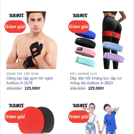
gốc
hiện
gốc
hiện
là:
tại
là:
tại
209,000₫.
là:
229,000₫.
là:
119,000₫.
179,000₫.
Giảm giá!
Giảm giá!
GĂNG TAY TẬP GYM
DÂY KHÁNG LỰC
Găng tay tập gym hở ngón
Dây đàn hồi kháng lực tập cơ
Aolikes A-1678
mông đùi Aolikes A-3603
Giá
Giá
Giá
Giá
209,000
₫
129,000
₫
339,000
₫
229,000
₫
gốc
hiện
gốc
hiện
là:
tại
là:
tại
209,000₫.
là:
339,000₫.
là:
129,000₫.
229,000₫.
Giảm giá!
Giảm giá!