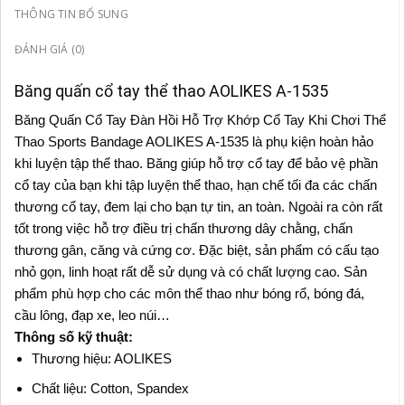
THÔNG TIN BỔ SUNG
ĐÁNH GIÁ (0)
Băng quấn cổ tay thể thao AOLIKES A-1535
Băng Quấn Cổ Tay Đàn Hồi Hỗ Trợ Khớp Cổ Tay Khi Chơi Thể
Thao Sports Bandage AOLIKES A-1535 là phụ kiện hoàn hảo
khi luyện tập thể thao. Băng giúp hỗ trợ cổ tay để bảo vệ phần
cổ tay của bạn khi tập luyện thể thao, hạn chế tối đa các chấn
thương cổ tay, đem lại cho bạn tự tin, an toàn. Ngoài ra còn rất
tốt trong việc hỗ trợ điều trị chấn thương dây chằng, chấn
thương gân, căng và cứng cơ. Đặc biệt, sản phẩm có cấu tạo
nhỏ gọn, linh hoạt rất dễ sử dụng và có chất lượng cao. Sản
phẩm phù hợp cho các môn thể thao như bóng rổ, bóng đá,
cầu lông, đạp xe, leo núi…
Thông số kỹ thuật:
Thương hiệu: AOLIKES
Chất liệu: Cotton, Spandex