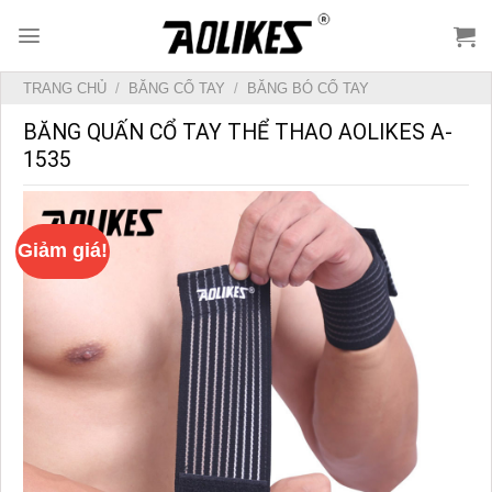
Skip
to
content
TRANG CHỦ
/
BĂNG CỔ TAY
/
BĂNG BÓ CỔ TAY
BĂNG QUẤN CỔ TAY THỂ THAO AOLIKES A-
1535
Giảm giá!