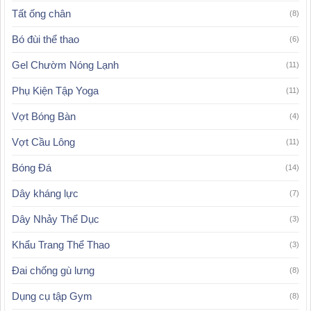
Tất ống chân
(8)
Bó đùi thể thao
(6)
Gel Chườm Nóng Lạnh
(11)
Phụ Kiện Tập Yoga
(11)
Vợt Bóng Bàn
(4)
Vợt Cầu Lông
(11)
Bóng Đá
(14)
Dây kháng lực
(7)
Dây Nhảy Thể Dục
(3)
Khẩu Trang Thể Thao
(3)
Đai chống gù lưng
(8)
Dụng cụ tập Gym
(8)