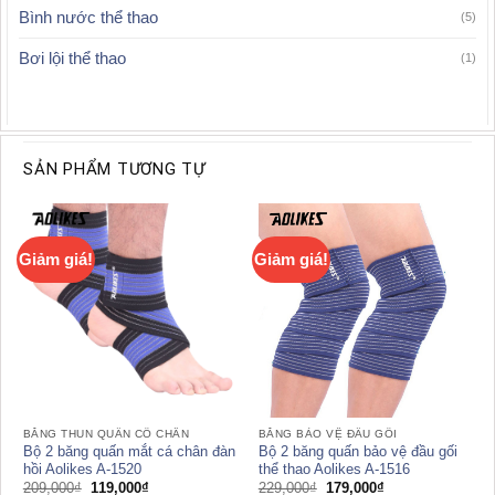
Bình nước thể thao
(5)
Bơi lội thể thao
(1)
SẢN PHẨM TƯƠNG TỰ
Giảm giá!
Giảm giá!
BĂNG THUN QUẤN CỔ CHÂN
BĂNG BẢO VỆ ĐẦU GỐI
Bộ 2 băng quấn mắt cá chân đàn
Bộ 2 băng quấn bảo vệ đầu gối
hồi Aolikes A-1520
thể thao Aolikes A-1516
Giá
Giá
Giá
Giá
209,000
₫
119,000
₫
229,000
₫
179,000
₫