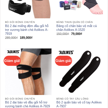
BÓ GỐI BÓNG CHUYỀN
BĂNG THUN QUẤN CỔ CHÂN
Bộ 2 đai miếng đệm đầu gối hỗ
Băng cổ chân bảo vệ mắt cá
trợ xương bánh chè Aolikes A-
chân Aolikes A-1520
7919
Giá
Giá
150,000
₫
79,000
₫
gốc
hiện
Giá
Giá
289,000
₫
189,000
₫
là:
tại
gốc
hiện
150,000₫.
là:
là:
tại
79,000₫.
289,000₫.
là:
189,000₫.
Giảm giá!
Giảm giá!
BÓ GỐI BÓNG CHUYỀN
BĂNG CỔ TAY CẦU LÔNG
Bộ 2 đai bảo vệ đầu gối hỗ trợ
Bộ 2 quấn bảo vệ cổ tay Aolikes
xương bánh chè Aolikes A-7929
A-7937