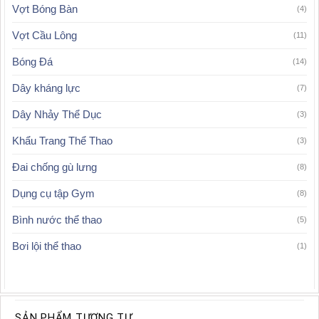
Vợt Bóng Bàn
(4)
Vợt Cầu Lông
(11)
Bóng Đá
(14)
Dây kháng lực
(7)
Dây Nhảy Thể Dục
(3)
Khẩu Trang Thể Thao
(3)
Đai chống gù lưng
(8)
Dụng cụ tập Gym
(8)
Bình nước thể thao
(5)
Bơi lội thể thao
(1)
SẢN PHẨM TƯƠNG TỰ