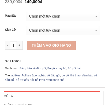
Giá
Giá
239,000
₫
149,000
₫
gốc
hiện
là:
tại
239,000₫.
là:
Màu Sắc
149,000₫.
Kích Cỡ
Bảo vệ đầu gối loại dài AOLIKES HX001 số lượng
THÊM VÀO GIỎ HÀNG
SKU:
HX001
Danh mục:
Băng bảo vệ đầu gối
,
Bó gối chạy bộ
,
Bó gối dài
Thẻ:
aolikes
,
Aolikes Sports
,
bảo vệ đầu gối
,
bó gối thể thao
,
đệm bảo vệ
đầu gối
,
hỗ trợ đầu gối
,
hỗ trợ xương bánh chè
MÔ TẢ