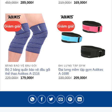
Giá
Giá
Giá
Giá
459,000
₫
289,000
₫
219,000
₫
169,000
₫
gốc
hiện
gốc
hiện
là:
tại
là:
tại
459,000₫.
là:
219,000₫.
là:
289,000₫.
169,000₫.
Giảm giá!
Giảm giá!
BĂNG BẢO VỆ ĐẦU GỐI
ĐAI LƯNG TẬP GYM
Bộ 2 băng quấn bảo vệ đầu gối
Đai lưng mềm tập gym Aolikes
thể thao Aolikes A-1516
A-1698
Giá
Giá
Giá
Giá
229,000
₫
179,000
₫
339,000
₫
209,000
₫
gốc
hiện
gốc
hiện
là:
tại
là:
tại
229,000₫.
là:
339,000₫.
là:
179,000₫.
209,000₫.