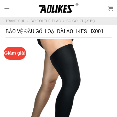
Skip
to
content
TRANG CHỦ
/
BÓ GỐI THỂ THAO
/
BÓ GỐI CHẠY BỘ
BẢO VỆ ĐẦU GỐI LOẠI DÀI AOLIKES HX001
Giảm giá!