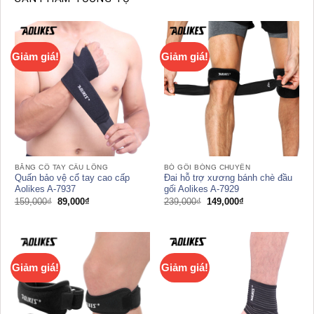
Giảm giá!
Giảm giá!
BĂNG CỔ TAY CẦU LÔNG
BÓ GỐI BÓNG CHUYỀN
Quấn bảo vệ cổ tay cao cấp
Đai hỗ trợ xương bánh chè đầu
Aolikes A-7937
gối Aolikes A-7929
Giá
Giá
Giá
Giá
159,000
₫
89,000
₫
239,000
₫
149,000
₫
gốc
hiện
gốc
hiện
là:
tại
là:
tại
159,000₫.
là:
239,000₫.
là:
89,000₫.
149,000₫.
Giảm giá!
Giảm giá!