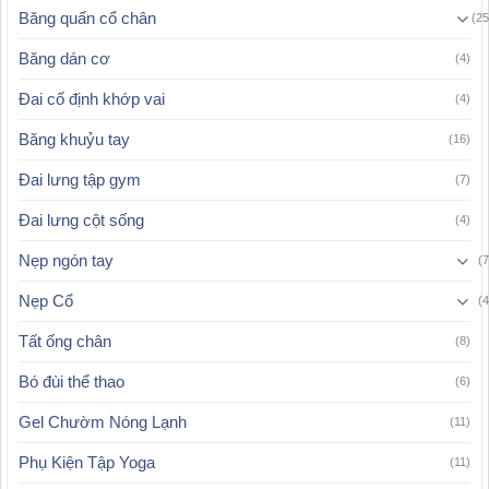
Băng quấn cổ chân
(25
Băng dán cơ
(4)
Đai cố định khớp vai
(4)
Băng khuỷu tay
(16)
Đai lưng tập gym
(7)
Đai lưng cột sống
(4)
Nẹp ngón tay
(7
Nẹp Cổ
(4
Tất ống chân
(8)
Bó đùi thể thao
(6)
Gel Chườm Nóng Lạnh
(11)
Phụ Kiện Tập Yoga
(11)