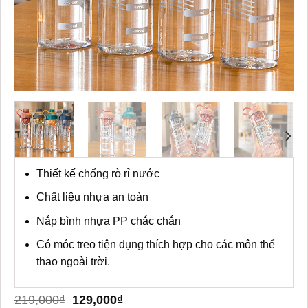
Thiết kế chống rò rỉ nước
Chất liệu nhựa an toàn
Nắp bình nhựa PP chắc chắn
Có móc treo tiện dụng thích hợp cho các môn thể
thao ngoài trời.
Giá
Giá
219,000
₫
129,000
₫