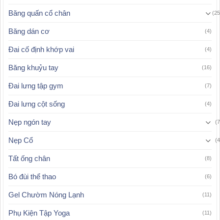
Băng quấn cổ chân
(25
Băng dán cơ
(4)
Đai cố định khớp vai
(4)
Băng khuỷu tay
(16)
Đai lưng tập gym
(7)
Đai lưng cột sống
(4)
Nẹp ngón tay
(7
Nẹp Cổ
(4
Tất ống chân
(8)
Bó đùi thể thao
(6)
Gel Chườm Nóng Lạnh
(11)
Phụ Kiện Tập Yoga
(11)