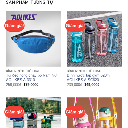
SẢN PHẨM TƯƠNG TỰ
Giảm giá!
Giảm giá!
BÌNH NƯỚC THỂ THAO
BÌNH NƯỚC THỂ THAO
Túi đeo hông chạy bộ Nam Nữ
Bình nước tập gym 620ml
AOLIKES A-3310
AOLIKES A-SC620
Giá
Giá
Giá
Giá
259,000
₫
179,000
₫
239,000
₫
149,000
₫
gốc
hiện
gốc
hiện
là:
tại
là:
tại
259,000₫.
là:
239,000₫.
là:
179,000₫.
149,000₫.
Giảm giá!
Giảm giá!