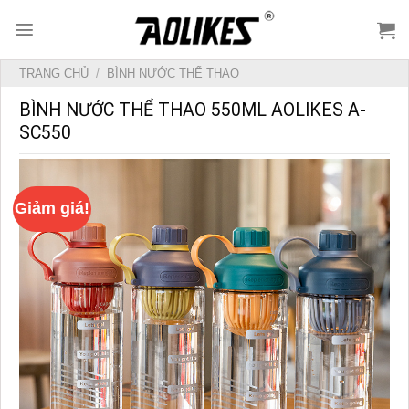
Skip
to
content
TRANG CHỦ
/
BÌNH NƯỚC THỂ THAO
BÌNH NƯỚC THỂ THAO 550ML AOLIKES A-
SC550
Giảm giá!