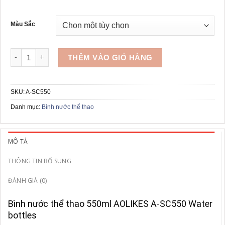
gốc
hiện
là:
tại
219,000₫.
là:
Màu Sắc
129,000₫.
Bình nước thể thao 550ml AOLIKES A-SC550 số lượng
THÊM VÀO GIỎ HÀNG
SKU:
A-SC550
Danh mục:
Bình nước thể thao
MÔ TẢ
THÔNG TIN BỔ SUNG
ĐÁNH GIÁ (0)
Bình nước thể thao 550ml AOLIKES A-SC550 Water
bottles