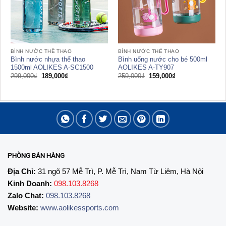
BÌNH NƯỚC THỂ THAO
BÌNH NƯỚC THỂ THAO
Bình nước nhựa thể thao
Bình uống nước cho bé 500ml
1500ml AOLIKES A-SC1500
AOLIKES A-TY907
Giá
Giá
Giá
Giá
299,000
₫
189,000
₫
259,000
₫
159,000
₫
gốc
hiện
gốc
hiện
là:
tại
là:
tại
299,000₫.
là:
259,000₫.
là:
189,000₫.
159,000₫.
PHÒNG BÁN HÀNG
Địa Chỉ:
31 ngõ 57 Mễ Trì, P. Mễ Trì, Nam Từ Liêm, Hà Nội
Kinh Doanh:
098.103.8268
Zalo Chat:
098.103.8268
Website:
www.aolikessports.com