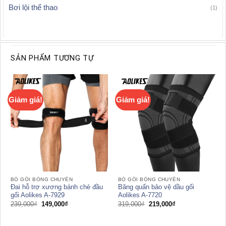
Bơi lội thể thao
(1)
SẢN PHẨM TƯƠNG TỰ
Giảm giá!
Giảm giá!
BÓ GỐI BÓNG CHUYỀN
BÓ GỐI BÓNG CHUYỀN
Đai hỗ trợ xương bánh chè đầu
Băng quấn bảo vệ dầu gối
gối Aolikes A-7929
Aolikes A-7720
Giá
Giá
Giá
Giá
239,000
₫
149,000
₫
319,000
₫
219,000
₫
gốc
hiện
gốc
hiện
là:
tại
là:
tại
239,000₫.
là:
319,000₫.
là: