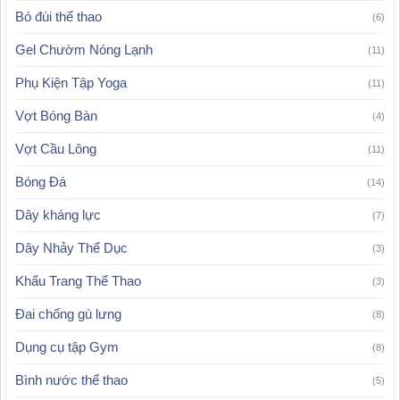
Bó đùi thể thao
(6)
Gel Chườm Nóng Lạnh
(11)
Phụ Kiện Tập Yoga
(11)
Vợt Bóng Bàn
(4)
Vợt Cầu Lông
(11)
Bóng Đá
(14)
Dây kháng lực
(7)
Dây Nhảy Thể Dục
(3)
Khẩu Trang Thể Thao
(3)
Đai chống gù lưng
(8)
Dụng cụ tập Gym
(8)
Bình nước thể thao
(5)