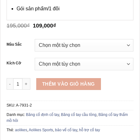
Gói sản phẩm/1 đôi
Giá
Giá
195,000
₫
109,000
₫
gốc
hiện
là:
tại
195,000₫.
là:
Màu Sắc
109,000₫.
Kích Cỡ
Bộ 2 băng đeo cổ tay AOLIKES A-7931-2 số lượng
THÊM VÀO GIỎ HÀNG
SKU:
A-7931-2
Danh mục:
Băng cố định cổ tay
,
Băng cổ tay cầu lông
,
Băng cổ tay thấm
mồ hôi
Thẻ:
aolikes
,
Aolikes Sports
,
bảo vể cổ tay
,
hỗ trợ cổ tay