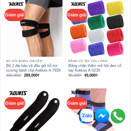
149,000₫.
219,000₫.
Giảm giá!
Giảm giá!
BÓ GỐI BÓNG CHUYỀN
BĂNG CỔ TAY CẦU LÔNG
Bộ 2 đai bảo vệ đầu gối hỗ trợ
Băng chặn thấm mồ hôi đeo cổ
xương bánh chè Aolikes A-7929
tay Aolikes A-0230
Giá
Giá
Giá
Giá
459,000
₫
289,000
₫
89,000
₫
49,000
₫
gốc
hiện
gốc
hiện
là:
tại
là:
tại
459,000₫.
là:
89,000₫.
là:
289,000₫.
49,000₫.
Giảm giá!
Giảm giá!