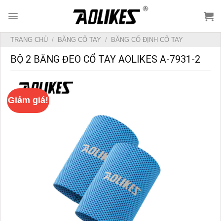
Skip
to
content
TRANG CHỦ
/
BĂNG CỔ TAY
/
BĂNG CỐ ĐỊNH CỔ TAY
BỘ 2 BĂNG ĐEO CỔ TAY AOLIKES A-7931-2
Giảm giá!