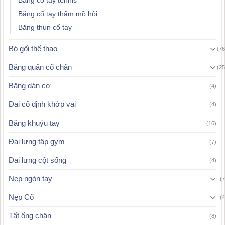
Băng cổ tay tennis
Băng cổ tay thấm mồ hôi
Băng thun cổ tay
Bó gối thể thao
(76
Băng quấn cổ chân
(25
Băng dán cơ
(4)
Đai cố định khớp vai
(4)
Băng khuỷu tay
(16)
Đai lưng tập gym
(7)
Đai lưng cột sống
(4)
Nẹp ngón tay
(7
Nẹp Cổ
(4
Tất ống chân
(8)