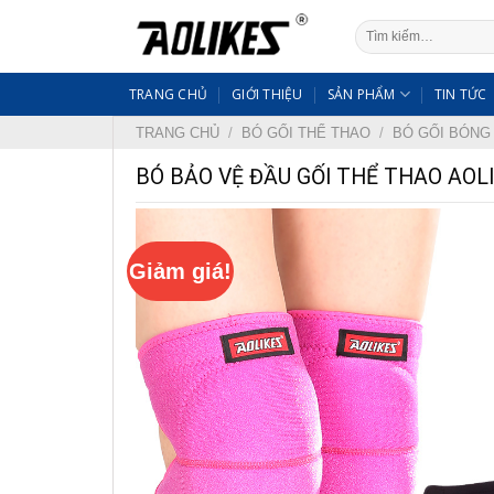
Skip
Tìm
to
kiếm:
content
TRANG CHỦ
GIỚI THIỆU
SẢN PHẨM
TIN TỨC
TRANG CHỦ
/
BÓ GỐI THỂ THAO
/
BÓ GỐI BÓNG
BÓ BẢO VỆ ĐẦU GỐI THỂ THAO AOL
Giảm giá!