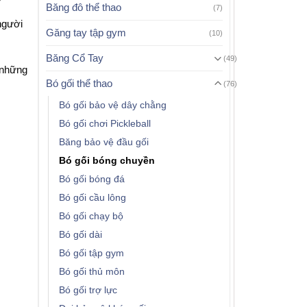
Băng đô thể thao
(7)
người
Găng tay tập gym
(10)
Băng Cổ Tay
(49)
 những
Bó gối thể thao
(76)
Bó gối bảo vệ dây chằng
Bó gối chơi Pickleball
Băng bảo vệ đầu gối
Bó gối bóng chuyền
Bó gối bóng đá
Bó gối cầu lông
Bó gối chạy bộ
Bó gối dài
Bó gối tập gym
Bó gối thủ môn
Bó gối trợ lực