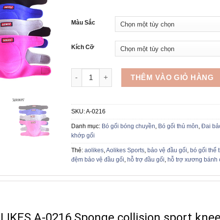
gốc
hiện
là:
tại
379,000₫.
là:
Màu Sắc
259,000₫.
Kích Cỡ
Bó bảo vệ đầu gối thể thao AOLIKES A-0216
THÊM VÀO GIỎ HÀNG
SKU:
A-0216
Danh mục:
Bó gối bóng chuyền
,
Bó gối thủ môn
,
Đai bả
khớp gối
Thẻ:
aolikes
,
Aolikes Sports
,
bảo vệ đầu gối
,
bó gối thể 
đệm bảo vệ đầu gối
,
hỗ trợ đầu gối
,
hỗ trợ xương bánh
LIKES A-0216 Sponge collision sport kne