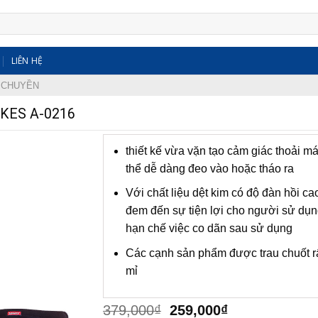
LIÊN HỆ
 CHUYỀN
IKES A-0216
thiết kế vừa vặn tạo cảm giác thoải má
thể dễ dàng đeo vào hoặc tháo ra
Với chất liệu dệt kim có độ đàn hồi ca
đem đến sự tiện lợi cho người sử dụ
hạn chế việc co dãn sau sử dụng
Các cạnh sản phẩm được trau chuốt rất
mỉ
Giá
Giá
379,000
₫
259,000
₫