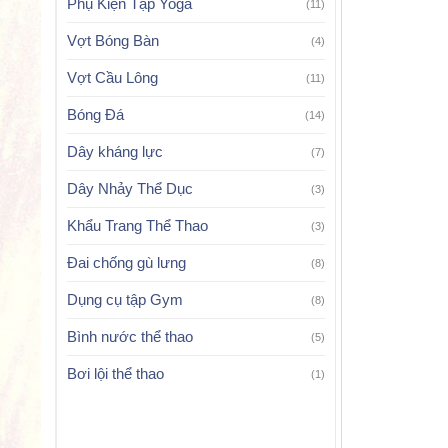
Phụ Kiện Tập Yoga
(11)
Vợt Bóng Bàn
(4)
Vợt Cầu Lông
(11)
Bóng Đá
(14)
Dây kháng lực
(7)
Dây Nhảy Thể Dục
(3)
Khẩu Trang Thể Thao
(3)
Đai chống gù lưng
(8)
Dụng cụ tập Gym
(8)
Bình nước thể thao
(5)
Bơi lội thể thao
(1)