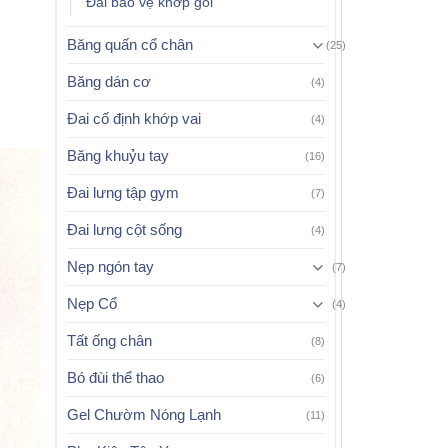
Đai bảo vệ khớp gối
Băng quấn cổ chân
(25)
Băng dán cơ
(4)
Đai cố định khớp vai
(4)
Băng khuỷu tay
(16)
Đai lưng tập gym
(7)
Đai lưng cột sống
(4)
Nẹp ngón tay
(7)
Nẹp Cổ
(4)
Tất ống chân
(8)
Bó đùi thể thao
(6)
Gel Chườm Nóng Lạnh
(11)