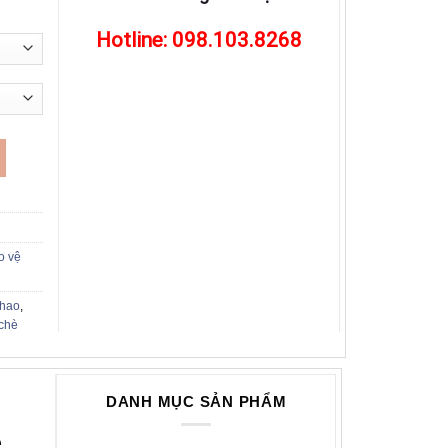
Hotline: 098.103.8268
 số lượng
o vệ
thao
,
 chè
DANH MỤC SẢN PHẨM
e