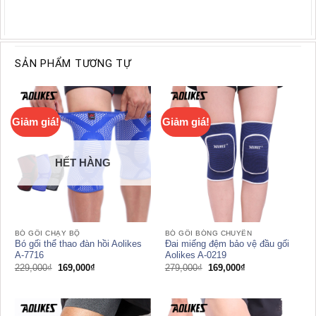
SẢN PHẨM TƯƠNG TỰ
Giảm giá!
Giảm giá!
HẾT HÀNG
BÓ GỐI CHẠY BỘ
BÓ GỐI BÓNG CHUYỀN
Bó gối thể thao đàn hồi Aolikes
Đai miếng đệm bảo vệ đầu gối
A-7716
Aolikes A-0219
Giá
Giá
Giá
Giá
229,000
₫
169,000
₫
279,000
₫
169,000
₫
gốc
hiện
gốc
hiện
là:
tại
là:
tại
229,000₫.
là:
279,000₫.
là:
169,000₫.
169,000₫.