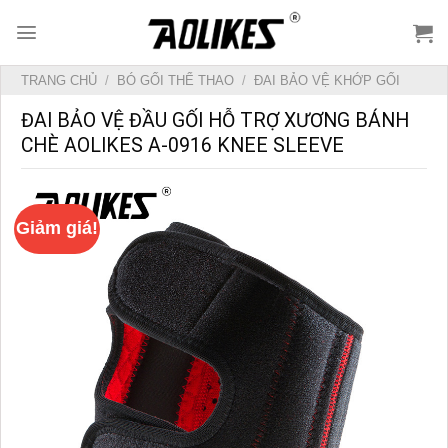
Skip
to
content
TRANG CHỦ
/
BÓ GỐI THỂ THAO
/
ĐAI BẢO VỆ KHỚP GỐI
ĐAI BẢO VỆ ĐẦU GỐI HỖ TRỢ XƯƠNG BÁNH
CHÈ AOLIKES A-0916 KNEE SLEEVE
Giảm giá!