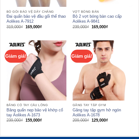
BÓ GỐI BẢO VỆ DÂY CHẰNG
VỢT BÓNG BÀN
Đai quấn bảo vệ đầu gối thể thao
Bộ 2 vợt bóng bàn cao cấp
Aolikes A-7912
Aolikes A-9841
Giá
Giá
Giá
Giá
319,000
₫
169,000
₫
239,000
₫
169,000
₫
gốc
hiện
gốc
hiện
là:
tại
là:
tại
319,000₫.
là:
239,000₫.
là:
169,000₫.
169,000₫.
Giảm giá!
Giảm giá!
BĂNG CỔ TAY CẦU LÔNG
GĂNG TAY TẬP GYM
Băng quấn nẹp bảo vệ khớp cổ
Găng tay tập gym hở ngón
tay Aolikes A-1673
Aolikes A-1678
Giá
Giá
Giá
Giá
239,000
₫
159,000
₫
209,000
₫
129,000
₫
gốc
hiện
gốc
hiện
là:
tại
là:
tại
239,000₫.
là:
209,000₫.
là:
159,000₫.
129,000₫.