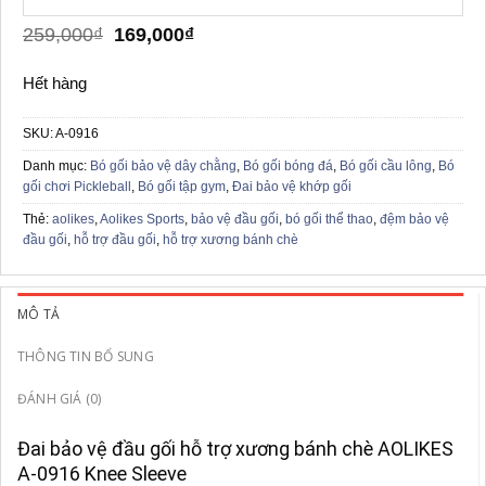
Giá
Giá
259,000
₫
169,000
₫
gốc
hiện
là:
tại
Hết hàng
259,000₫.
là:
169,000₫.
SKU:
A-0916
Danh mục:
Bó gối bảo vệ dây chằng
,
Bó gối bóng đá
,
Bó gối cầu lông
,
Bó
gối chơi Pickleball
,
Bó gối tập gym
,
Đai bảo vệ khớp gối
Thẻ:
aolikes
,
Aolikes Sports
,
bảo vệ đầu gối
,
bó gối thể thao
,
đệm bảo vệ
đầu gối
,
hỗ trợ đầu gối
,
hỗ trợ xương bánh chè
MÔ TẢ
THÔNG TIN BỔ SUNG
ĐÁNH GIÁ (0)
Đai bảo vệ đầu gối hỗ trợ xương bánh chè AOLIKES
A-0916 Knee Sleeve