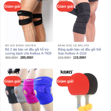
Giảm giá!
Giảm giá!
BÓ GỐI BÓNG CHUYỀN
BĂNG BẢO VỆ ĐẦU GỐI
Bộ 2 đai bảo vệ đầu gối hỗ trợ
Băng quấn bảo vệ đầu gối thể
xương bánh chè Aolikes A-7929
thao Aolikes A-1516
Giá
Giá
Giá
Giá
459,000
₫
289,000
₫
219,000
₫
119,000
₫
gốc
hiện
gốc
hiện
là:
tại
là:
tại
459,000₫.
là:
219,000₫.
là:
289,000₫.
119,000₫.
Giảm giá!
Giảm giá!