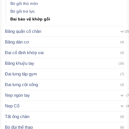
Bó gối thủ môn
Bó gối trợ lực
Đai bảo vệ khớp gối
Băng quấn cổ chân
(25
Băng dán cơ
(4)
Đai cố định khớp vai
(4)
Băng khuỷu tay
(16)
Đai lưng tập gym
(7)
Đai lưng cột sống
(4)
Nẹp ngón tay
(7
Nẹp Cổ
(4
Tất ống chân
(8)
Bó đùi thể thao
(6)