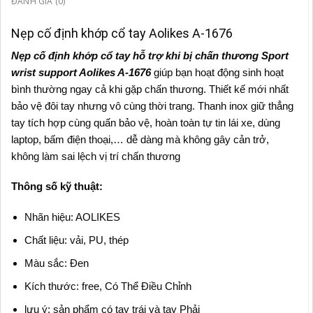
ĐÁNH GIÁ (0)
Nẹp cố định khớp cổ tay Aolikes A-1676
Nẹp cố định khớp cổ tay hỗ trợ khi bị chấn thương Sport
wrist support Aolikes A-1676
giúp bạn hoạt động sinh hoạt
bình thường ngay cả khi gặp chấn thương. Thiết kế mới nhất
bảo vệ đôi tay nhưng vô cùng thời trang. Thanh inox giữ thẳng
tay tích hợp cùng quấn bảo vệ, hoàn toàn tự tin lái xe, dùng
laptop, bấm điện thoại,… dễ dàng mà không gây cản trở,
không làm sai lệch vị trí chấn thương
Thông số kỹ thuật:
Nhãn hiệu: AOLIKES
Chất liệu: vải, PU, thép
Màu sắc: Đen
Kích thước: free, Có Thể Điều Chỉnh
lưu ý: sản phẩm có tay trái và tay Phải