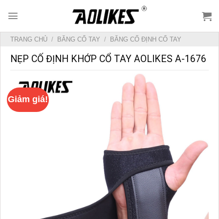
Skip
to
content
TRANG CHỦ
/
BĂNG CỔ TAY
/
BĂNG CỐ ĐỊNH CỔ TAY
NẸP CỐ ĐỊNH KHỚP CỔ TAY AOLIKES A-1676
Giảm giá!