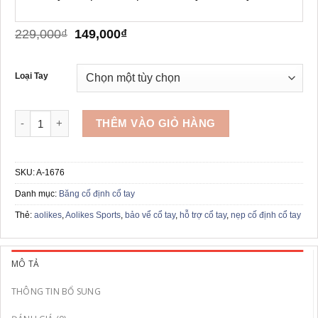
Giá
Giá
229,000
₫
149,000
₫
gốc
hiện
là:
tại
229,000₫.
là:
Loại Tay
149,000₫.
Nẹp cố định khớp cổ tay Aolikes A-1676 số lượng
THÊM VÀO GIỎ HÀNG
SKU:
A-1676
Danh mục:
Băng cố định cổ tay
Thẻ:
aolikes
,
Aolikes Sports
,
bảo vể cổ tay
,
hỗ trợ cổ tay
,
nẹp cố định cổ tay
MÔ TẢ
THÔNG TIN BỔ SUNG