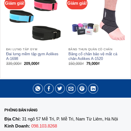
Giảm giá!
Giảm giá!
ĐAI LƯNG TẬP GYM
BĂNG THUN QUẤN CỔ CHÂN
Đai lưng mềm tập gym Aolikes
Băng cổ chân bảo vệ mắt cá
A-1698
chân Aolikes A-1520
Giá
Giá
Giá
Giá
339,000
₫
209,000
₫
150,000
₫
79,000
₫
gốc
hiện
gốc
hiện
là:
tại
là:
tại
339,000₫.
là:
150,000₫.
là:
209,000₫.
79,000₫.
PHÒNG BÁN HÀNG
Địa Chỉ:
31 ngõ 57 Mễ Trì, P. Mễ Trì, Nam Từ Liêm, Hà Nội
Kinh Doanh:
098.103.8268