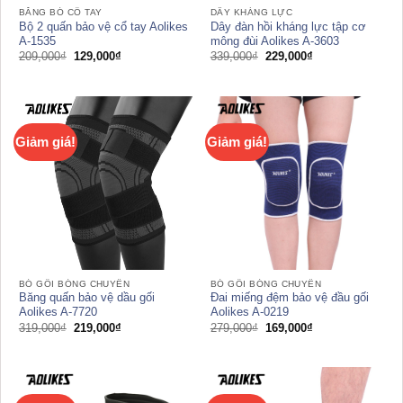
BĂNG BÓ CỔ TAY
DÂY KHÁNG LỰC
Bộ 2 quấn bảo vệ cổ tay Aolikes
Dây đàn hồi kháng lực tập cơ
A-1535
mông đùi Aolikes A-3603
Giá
Giá
Giá
Giá
209,000
₫
129,000
₫
339,000
₫
229,000
₫
gốc
hiện
gốc
hiện
là:
tại
là:
tại
209,000₫.
là:
339,000₫.
là:
129,000₫.
229,000₫.
Giảm giá!
Giảm giá!
BÓ GỐI BÓNG CHUYỀN
BÓ GỐI BÓNG CHUYỀN
Băng quấn bảo vệ dầu gối
Đai miếng đệm bảo vệ đầu gối
Aolikes A-7720
Aolikes A-0219
Giá
Giá
Giá
Giá
319,000
₫
219,000
₫
279,000
₫
169,000
₫
gốc
hiện
gốc
hiện
là:
tại
là:
tại
319,000₫.
là:
279,000₫.
là:
219,000₫.
169,000₫.