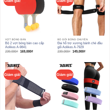
Giảm giá!
Giảm giá!
VỢT BÓNG BÀN
BÓ GỐI BÓNG CHUYỀN
Bộ 2 vợt bóng bàn cao cấp
Đai hỗ trợ xương bánh chè đầu
Aolikes A-9841
gối Aolikes A-7929
Giá
Giá
Giá
Giá
239,000
₫
169,000
₫
239,000
₫
149,000
₫
gốc
hiện
gốc
hiện
là:
tại
là:
tại
239,000₫.
là:
239,000₫.
là:
169,000₫.
149,000₫.
Giảm giá!
Giảm giá!