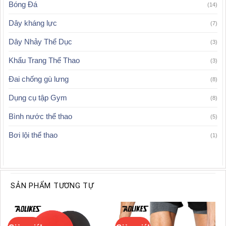
Bóng Đá
(14)
Dây kháng lực
(7)
Dây Nhảy Thể Dục
(3)
Khẩu Trang Thể Thao
(3)
Đai chống gù lưng
(8)
Dụng cụ tập Gym
(8)
Bình nước thể thao
(5)
Bơi lội thể thao
(1)
SẢN PHẨM TƯƠNG TỰ