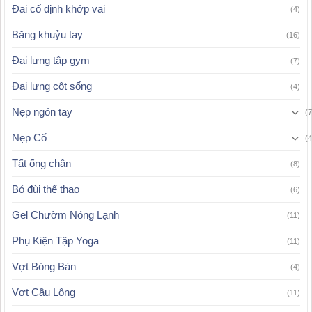
Đai cố định khớp vai
(4)
Băng khuỷu tay
(16)
Đai lưng tập gym
(7)
Đai lưng cột sống
(4)
Nẹp ngón tay
(7
Nẹp Cổ
(4
Tất ống chân
(8)
Bó đùi thể thao
(6)
Gel Chườm Nóng Lạnh
(11)
Phụ Kiện Tập Yoga
(11)
Vợt Bóng Bàn
(4)
Vợt Cầu Lông
(11)