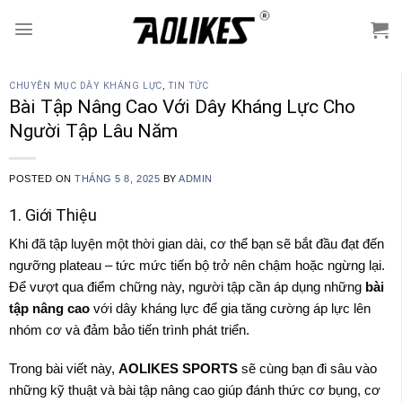
Skip
to
content
CHUYÊN MỤC DÂY KHÁNG LỰC
,
TIN TỨC
Bài Tập Nâng Cao Với Dây Kháng Lực Cho
Người Tập Lâu Năm
POSTED ON
THÁNG 5 8, 2025
BY
ADMIN
1. Giới Thiệu
Khi đã tập luyện một thời gian dài, cơ thể bạn sẽ bắt đầu đạt đến
ngưỡng plateau – tức mức tiến bộ trở nên chậm hoặc ngừng lại.
Để vượt qua điểm chững này, người tập cần áp dụng những
bài
tập nâng cao
với dây kháng lực để gia tăng cường áp lực lên
nhóm cơ và đảm bảo tiến trình phát triển.
Trong bài viết này,
AOLIKES SPORTS
sẽ cùng bạn đi sâu vào
những kỹ thuật và bài tập nâng cao giúp đánh thức cơ bụng, cơ