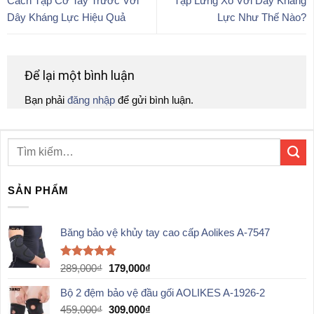
Cách Tập Cơ Tay Trước Với
Tập Lưng Xô Với Dây Kháng
Dây Kháng Lực Hiệu Quả
Lực Như Thế Nào?
Để lại một bình luận
Bạn phải
đăng nhập
để gửi bình luận.
SẢN PHẨM
Băng bảo vệ khủy tay cao cấp Aolikes A-7547
Được xếp
Giá
Giá
289,000
₫
179,000
₫
hạng
5.00
gốc
hiện
5 sao
Bộ 2 đệm bảo vệ đầu gối AOLIKES A-1926-2
là:
tại
289,000₫.
là:
Giá
Giá
459,000
₫
309,000
₫