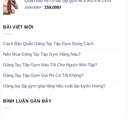
Quấn bảo vệ cổ tay tập gym AOLIKES A-1539
là:
tại
239,000₫.
là:
Giá
Giá
219,000
₫
159,000
₫
139,000₫.
gốc
hiện
là:
tại
219,000₫.
là:
BÀI VIẾT MỚI
159,000₫.
Cách Bảo Quản Găng Tay Tập Gym Đúng Cách
Nên Mua Găng Tay Tập Gym Hãng Nào?
Găng Tay Tập Gym Nào Tốt Cho Người Mới Tập?
Găng Tay Tập Gym Giá Rẻ Có Tốt Không?
Găng tay tập gym giúp tăng hiệu suất tập luyện không?
BÌNH LUẬN GẦN ĐÂY