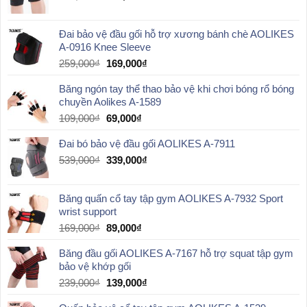
179,000₫.
gốc
hiện
là:
tại
Đai bảo vệ đầu gối hỗ trợ xương bánh chè AOLIKES
459,000₫.
là:
A-0916 Knee Sleeve
309,000₫.
Giá
Giá
259,000
₫
169,000
₫
gốc
hiện
Băng ngón tay thể thao bảo vệ khi chơi bóng rổ bóng
là:
tại
chuyền Aolikes A-1589
259,000₫.
là:
169,000₫.
Giá
Giá
109,000
₫
69,000
₫
gốc
hiện
Đai bó bảo vệ đầu gối AOLIKES A-7911
là:
tại
109,000₫.
là:
Giá
Giá
539,000
₫
339,000
₫
69,000₫.
gốc
hiện
là:
tại
Băng quấn cổ tay tập gym AOLIKES A-7932 Sport
539,000₫.
là:
wrist support
339,000₫.
Giá
Giá
169,000
₫
89,000
₫
gốc
hiện
Băng đầu gối AOLIKES A-7167 hỗ trợ squat tập gym
là:
tại
bảo vệ khớp gối
169,000₫.
là:
89,000₫.
Giá
Giá
239,000
₫
139,000
₫
gốc
hiện