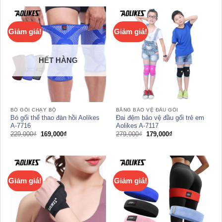
209,000₫.
là:
239,000₫.
là:
129,000₫.
149,000₫.
Giảm giá!
Giảm giá!
HẾT HÀNG
BÓ GỐI CHẠY BỘ
BĂNG BẢO VỆ ĐẦU GỐI
Bó gối thể thao đàn hồi Aolikes
Đai đệm bảo vệ đầu gối trẻ em
A-7716
Aolikes A-7117
Giá
Giá
Giá
Giá
229,000
₫
169,000
₫
279,000
₫
179,000
₫
gốc
hiện
gốc
hiện
là:
tại
là:
tại
229,000₫.
là:
279,000₫.
là:
169,000₫.
179,000₫.
Giảm giá!
Giảm giá!