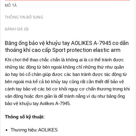
MÔ TẢ
THÔNG TIN BỔ SUNG
ĐÁNH GIÁ (0)
Băng ống bảo vệ khuỷu tay AOLIKES A-7945 co dãn
thoáng khí cao cấp Sport protection elastic arm
Khi chơi thể thao chắc chắn là không ai là có thể tránh được
những tác động từ bên ngoài không chỉ những thứ như quần
áo hay bó cổ chân giúp được các bạn tránh được tác động từ
bên ngoài mà kể cả bó khủy tay cũng rất cần thiết để bảo vệ
cánh tay bảo vệ các bó cơ khỏi nguy cơ chấn thương trong khi
vận động hoặc đơn giản là để tránh nắng ví dụ như băng ống
bảo vệ khuỷu tay Aolikes A-7945.
Thông số kỹ thuật:
Thương hiệu: AOLIKES