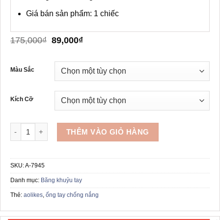
Giá bán sản phẩm: 1 chiếc
Giá
Giá
175,000
₫
89,000
₫
gốc
hiện
là:
tại
175,000₫.
là:
Màu Sắc
89,000₫.
Kích Cỡ
Băng ống bảo vệ khuỷu tay AOLIKES A-7945 số lượng
THÊM VÀO GIỎ HÀNG
SKU:
A-7945
Danh mục:
Băng khuỷu tay
Thẻ:
aolikes
,
ống tay chống nắng