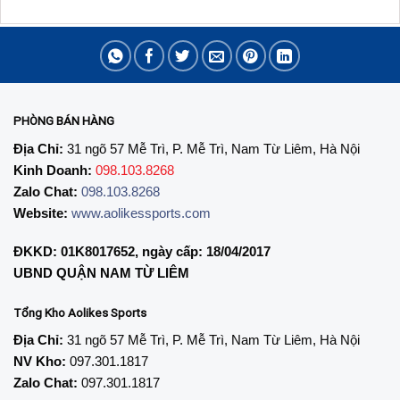
là:
tại
là:
tại
319,000₫.
là:
159,000₫.
là:
219,000₫.
89,000₫.
PHÒNG BÁN HÀNG
Địa Chỉ:
31 ngõ 57 Mễ Trì, P. Mễ Trì, Nam Từ Liêm, Hà Nội
Kinh Doanh:
098.103.8268
Zalo Chat:
098.103.8268
Website:
www.aolikessports.com
ĐKKD: 01K8017652, ngày cấp: 18/04/2017
UBND QUẬN NAM TỪ LIÊM
Tổng Kho Aolikes Sports
Địa Chỉ:
31 ngõ 57 Mễ Trì, P. Mễ Trì, Nam Từ Liêm, Hà Nội
NV Kho:
097.301.1817
Zalo Chat:
097.301.1817