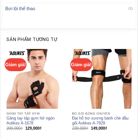
Bơi lội thể thao
(1)
SẢN PHẨM TƯƠNG TỰ
Giảm giá!
Giảm giá!
GĂNG TAY TẬP GYM
BÓ GỐI BÓNG CHUYỀN
Găng tay tập gym hở ngón
Đai hỗ trợ xương bánh chè đầu
Aolikes A-1678
gối Aolikes A-7929
Giá
Giá
Giá
Giá
209,000
₫
129,000
₫
239,000
₫
149,000
₫
gốc
hiện
gốc
hiện
là:
tại
là:
tại