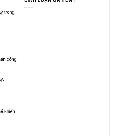
BÌNH LUẬN GẦN ĐÂY
y trong
hản công.
y.
hể khiến