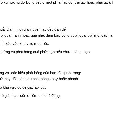
 xu hướng đỡ bóng yếu ở một phía nào đó (trái tay hoặc phải tay), 
quả. Dành thời gian luyện tập đều đặn để:
 bị quá mạnh hoặc quá nhẹ, đảm bảo bóng vượt qua lưới một cách a
ính xác vào khu vực mục tiêu.
 những cú phát bóng quá phức tạp nếu chưa thành thạo.
ng với các kiểu phát bóng của bạn rất quan trọng:
hử thay đổi thành cú phát bóng xoáy hoặc nhanh.
ào khu vực đó để gây áp lực.
 sẽ giúp bạn luôn chiếm thế chủ động.