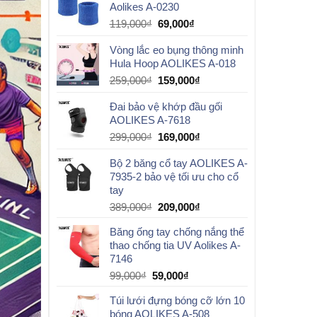
Aolikes A-0230
299,000₫.
là:
189,000₫.
Giá
Giá
119,000
₫
69,000
₫
gốc
hiện
Vòng lắc eo bụng thông minh
là:
tại
Hula Hoop AOLIKES A-018
119,000₫.
là:
69,000₫.
Giá
Giá
259,000
₫
159,000
₫
gốc
hiện
Đai bảo vệ khớp đầu gối
là:
tại
AOLIKES A-7618
259,000₫.
là:
159,000₫.
Giá
Giá
299,000
₫
169,000
₫
gốc
hiện
Bộ 2 băng cổ tay AOLIKES A-
là:
tại
7935-2 bảo vệ tối ưu cho cổ
299,000₫.
là:
tay
169,000₫.
Giá
Giá
389,000
₫
209,000
₫
gốc
hiện
Băng ống tay chống nắng thể
là:
tại
thao chống tia UV Aolikes A-
389,000₫.
là:
7146
209,000₫.
Giá
Giá
99,000
₫
59,000
₫
gốc
hiện
Túi lưới đựng bóng cỡ lớn 10
là:
tại
bóng AOLIKES A-508
99,000₫.
là: