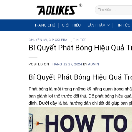
Skip
Tìm
to
kiếm:
content
TRANG CHỦ
GIỚI THIỆU
SẢN PHẨM
TIN TỨC
CHUYÊN MỤC PICKLEBALL
,
TIN TỨC
Bí Quyết Phát Bóng Hiệu Quả Tr
POSTED ON
THÁNG 12 27, 2024
BY
ADMIN
Bí Quyết Phát Bóng Hiệu Quả Tro
Phát bóng là một trong những kỹ năng quan trọng nhất 
bạn giành lợi thế trước đối thủ. Để phát bóng hiệu qu
định. Dưới đây là bài hướng dẫn chi tiết để giúp bạn 