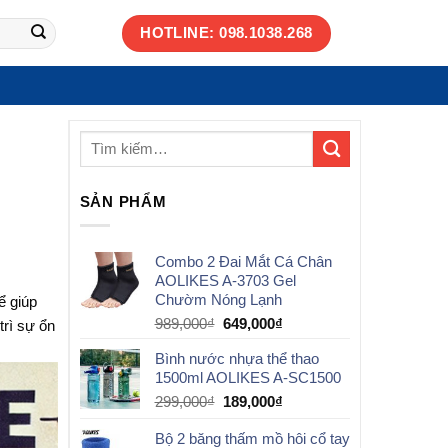
HOTLINE: 098.1038.268
SẢN PHẨM
Combo 2 Đai Mắt Cá Chân
AOLIKES A-3703 Gel
Chườm Nóng Lạnh
ể giúp
Giá
Giá
989,000
₫
649,000
₫
trì sự ổn
gốc
hiện
Bình nước nhựa thể thao
là:
tại
1500ml AOLIKES A-SC1500
989,000₫.
là:
649,000₫.
Giá
Giá
299,000
₫
189,000
₫
gốc
hiện
Bộ 2 băng thấm mồ hôi cổ tay
là:
tại