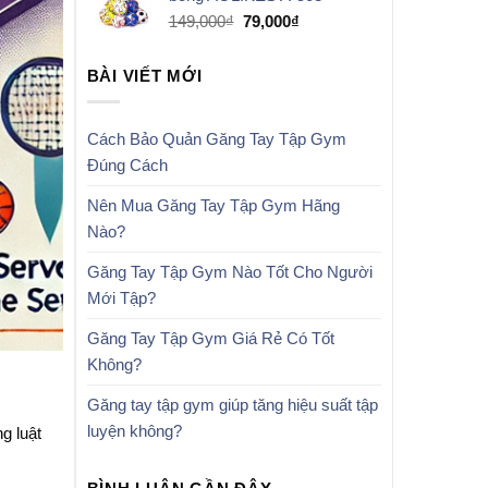
59,000₫.
Giá
Giá
149,000
₫
79,000
₫
gốc
hiện
là:
tại
BÀI VIẾT MỚI
149,000₫.
là:
79,000₫.
Cách Bảo Quản Găng Tay Tập Gym
Đúng Cách
Nên Mua Găng Tay Tập Gym Hãng
Nào?
Găng Tay Tập Gym Nào Tốt Cho Người
Mới Tập?
Găng Tay Tập Gym Giá Rẻ Có Tốt
Không?
Găng tay tập gym giúp tăng hiệu suất tập
luyện không?
g luật