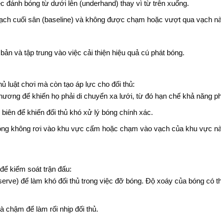
c đánh bóng từ dưới lên (underhand) thay vì từ trên xuống.
vạch cuối sân (baseline) và không được chạm hoặc vượt qua vạch nà
bản và tập trung vào việc cải thiện hiệu quả cú phát bóng.
ủ luật chơi mà còn tạo áp lực cho đối thủ:
ương để khiến họ phải di chuyển xa lưới, từ đó hạn chế khả năng p
iên để khiến đối thủ khó xử lý bóng chính xác.
óng không rơi vào khu vực cấm hoặc chạm vào vạch của khu vực nà
 để kiểm soát trận đấu:
erve) để làm khó đối thủ trong việc đỡ bóng. Độ xoáy của bóng có t
 chậm để làm rối nhịp đối thủ.