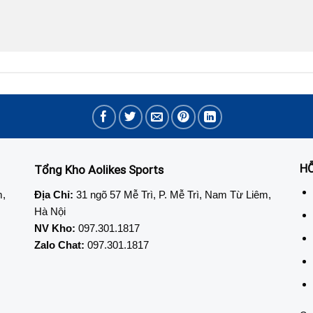
H
Tổng Kho Aolikes Sports
m,
Địa Chỉ:
31 ngõ 57 Mễ Trì, P. Mễ Trì, Nam Từ Liêm,
Hà Nội
NV Kho:
097.301.1817
Zalo Chat:
097.301.1817