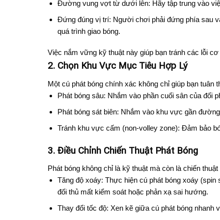
Đường vung vợt từ dưới lên: Hãy tập trung vào việ
Đứng đúng vị trí: Người chơi phải đứng phía sau 
quá trình giao bóng.
Việc nắm vững kỹ thuật này giúp bạn tránh các lỗi cơ 
2. Chọn Khu Vực Mục Tiêu Hợp Lý
Một cú phát bóng chính xác không chỉ giúp bạn tuân th
Phát bóng sâu: Nhắm vào phần cuối sân của đối ph
Phát bóng sát biên: Nhắm vào khu vực gần đường b
Tránh khu vực cấm (non-volley zone): Đảm bảo b
3. Điều Chỉnh Chiến Thuật Phát Bóng
Phát bóng không chỉ là kỹ thuật mà còn là chiến thuật
Tăng độ xoáy: Thực hiện cú phát bóng xoáy (spin s
đối thủ mất kiểm soát hoặc phản xạ sai hướng.
Thay đổi tốc độ: Xen kẽ giữa cú phát bóng nhanh và