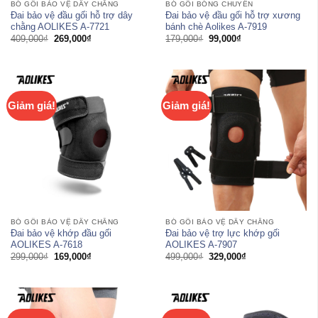
BÓ GỐI BẢO VỆ DÂY CHẰNG
BÓ GỐI BÓNG CHUYỀN
Đai bảo vệ đầu gối hỗ trợ dây
Đai bảo vệ đầu gối hỗ trợ xương
chằng AOLIKES A-7721
bánh chè Aolikes A-7919
Giá
Giá
Giá
Giá
409,000
₫
269,000
₫
179,000
₫
99,000
₫
gốc
hiện
gốc
hiện
là:
tại
là:
tại
409,000₫.
là:
179,000₫.
là:
269,000₫.
99,000₫.
Giảm giá!
Giảm giá!
BÓ GỐI BẢO VỆ DÂY CHẰNG
BÓ GỐI BẢO VỆ DÂY CHẰNG
Đai bảo vệ khớp đầu gối
Đai bảo vệ trợ lực khớp gối
AOLIKES A-7618
AOLIKES A-7907
Giá
Giá
Giá
Giá
299,000
₫
169,000
₫
499,000
₫
329,000
₫
gốc
hiện
gốc
hiện
là:
tại
là:
tại
299,000₫.
là:
499,000₫.
là:
169,000₫.
329,000₫.