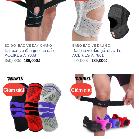
BÓ GỐI BẢO VỆ DÂY CHẰNG
BĂNG BẢO VỆ ĐẦU GỐI
Đai bảo vệ đầu gối cao cấp
Đai bảo vệ đầu gối chạy bộ
AOLIKES A-7908
AOLIKES A-7901
Giá
Giá
Giá
Giá
359,000
₫
189,000
₫
299,000
₫
189,000
₫
gốc
hiện
gốc
hiện
là:
tại
là:
tại
359,000₫.
là:
299,000₫.
là:
189,000₫.
189,000₫.
Giảm giá!
Giảm giá!