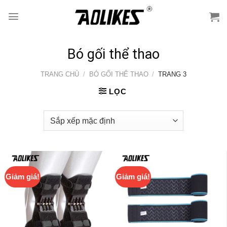
Skip
to
content
Bó gối thể thao
TRANG CHỦ
/
BÓ GỐI THỂ THAO
/
TRANG 3
LỌC
Giảm giá!
Giảm giá!