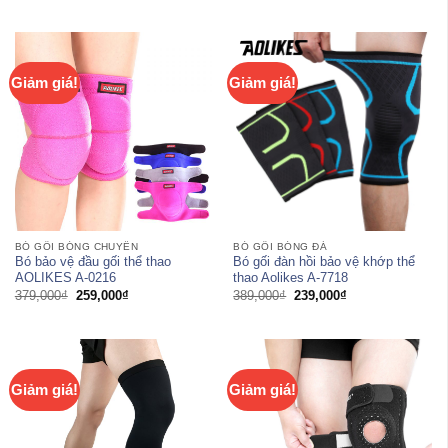
359,000₫.
là:
là:
tại
269,000₫.
239,000₫.
là:
139,000₫.
Giảm giá!
Giảm giá!
BÓ GỐI BÓNG CHUYỀN
BÓ GỐI BÓNG ĐÁ
Bó bảo vệ đầu gối thể thao
Bó gối đàn hồi bảo vệ khớp thể
AOLIKES A-0216
thao Aolikes A-7718
Giá
Giá
Giá
Giá
379,000
₫
259,000
₫
389,000
₫
239,000
₫
gốc
hiện
gốc
hiện
là:
tại
là:
tại
379,000₫.
là:
389,000₫.
là:
259,000₫.
239,000₫.
Giảm giá!
Giảm giá!