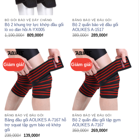
BÓ GỐI BẢO VỆ DÂY CHẰNG
BĂNG BẢO VỆ ĐẦU GỐI
Bộ 2 khung trợ lực khớp đầu gối
Bộ 2 quấn bảo vệ đầu gối
lò xo đàn hồi A-YX005
AOLIKES A-1517
Giá
Giá
Giá
Giá
1,190,000
₫
809,000
₫
389,000
₫
289,000
₫
gốc
hiện
gốc
hiện
là:
tại
là:
tại
1,190,000₫.
là:
389,000₫.
là:
809,000₫.
289,000₫.
Giảm giá!
Giảm giá!
BĂNG BẢO VỆ ĐẦU GỐI
BĂNG BẢO VỆ ĐẦU GỐI
Băng đầu gối AOLIKES A-7167 hỗ
Bộ 2 quấn đầu gối tập gym
trợ squat tập gym bảo vệ khớp
AOLIKES A-7167
gối
Giá
Giá
359,000
₫
269,000
₫
gốc
hiện
Giá
Giá
239,000
₫
139,000
₫
là:
tại
gốc
hiện