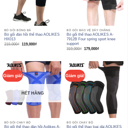
BÓ GỐI BÓNG ĐÁ
BÓ GỐI BẢO VỆ DÂY CHẰNG
Bó gối đàn hồi thể thao AOLIKES
Bó gối thể thao AOLIKES A-
HX013
7912B Four spring sport knee
support
Giá
Giá
219,000
₫
119,000
₫
gốc
hiện
Giá
Giá
319,000
₫
179,000
₫
là:
tại
gốc
hiện
219,000₫.
là:
là:
tại
119,000₫.
319,000₫.
là:
179,000₫.
Giảm giá!
Giảm giá!
HẾT HÀNG
BÓ GỐI CHẠY BỘ
BÓ GỐI CHẠY BỘ
Bó gối thể thao đàn hồi Aolikes A-
Bó gối thể thao loại dài AOLIKES