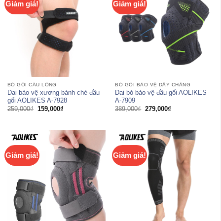
Giảm giá!
Giảm giá!
BÓ GỐI CẦU LÔNG
BÓ GỐI BẢO VỆ DÂY CHẰNG
Đai bảo vệ xương bánh chè đầu
Đai bó bảo vệ đầu gối AOLIKES
gối AOLIKES A-7928
A-7909
Giá
Giá
Giá
Giá
259,000
₫
159,000
₫
389,000
₫
279,000
₫
gốc
hiện
gốc
hiện
là:
tại
là:
tại
259,000₫.
là:
389,000₫.
là:
159,000₫.
279,000₫.
Giảm giá!
Giảm giá!