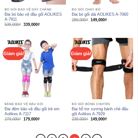
BÓ GỐI BẢO VỆ DÂY CHẰNG
BÓ GỐI CHẠY BỘ
Đai bó bảo vệ đầu gối AOLIKES
Đai bó gối dài AOLIKES A-7060
A-7911
Giá
Giá
289,000
₫
149,000
₫
gốc
hiện
Giá
Giá
539,000
₫
339,000
₫
là:
tại
gốc
hiện
289,000₫.
là:
là:
tại
149,000₫.
539,000₫.
là:
339,000₫.
Giảm giá!
Giảm giá!
BĂNG BẢO VỆ ĐẦU GỐI
BÓ GỐI BÓNG CHUYỀN
Đai đệm bảo vệ đầu gối trẻ em
Đai hỗ trợ xương bánh chè đầu
Aolikes A-7117
gối Aolikes A-7929
Giá
Giá
Giá
Giá
279,000
₫
179,000
₫
239,000
₫
149,000
₫
gốc
hiện
gốc
hiện
là:
tại
là:
tại
279,000₫.
là:
239,000₫.
là:
179,000₫.
149,000₫.