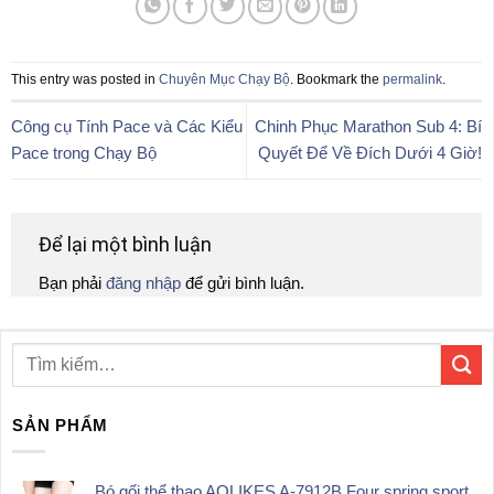
This entry was posted in
Chuyên Mục Chạy Bộ
. Bookmark the
permalink
.
Công cụ Tính Pace và Các Kiểu
Chinh Phục Marathon Sub 4: Bí
Pace trong Chạy Bộ
Quyết Để Về Đích Dưới 4 Giờ!
Để lại một bình luận
Bạn phải
đăng nhập
để gửi bình luận.
SẢN PHẨM
Bó gối thể thao AOLIKES A-7912B Four spring sport