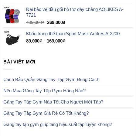
gốc
hiện
Đai bảo vệ đầu gối hỗ trợ dây chằng AOLIKES A-
là:
tại
7721
789,000₫.
là:
529,000₫.
Giá
Giá
409,000
₫
269,000
₫
gốc
hiện
Khẩu trang thể thao Sport Mask Aolikes A-2200
là:
tại
409,000₫.
là:
Khoảng
89,000
₫
–
169,000
₫
269,000₫.
giá:
từ
89,000₫
BÀI VIẾT MỚI
đến
169,000₫
Cách Bảo Quản Găng Tay Tập Gym Đúng Cách
Nên Mua Găng Tay Tập Gym Hãng Nào?
Găng Tay Tập Gym Nào Tốt Cho Người Mới Tập?
Găng Tay Tập Gym Giá Rẻ Có Tốt Không?
Găng tay tập gym giúp tăng hiệu suất tập luyện không?