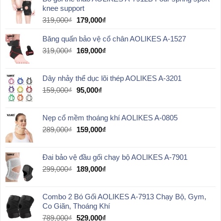
knee support
Giá
Giá
319,000
₫
179,000
₫
gốc
hiện
là:
tại
Băng quấn bảo vệ cổ chân AOLIKES A-1527
319,000₫.
là:
Giá
Giá
319,000
₫
169,000
₫
179,000₫.
gốc
hiện
là:
tại
Dây nhảy thể dục lõi thép AOLIKES A-3201
319,000₫.
là:
169,000₫.
Giá
Giá
159,000
₫
95,000
₫
gốc
hiện
là:
tại
Nẹp cổ mềm thoáng khí AOLIKES A-0805
159,000₫.
là:
95,000₫.
Giá
Giá
289,000
₫
159,000
₫
gốc
hiện
là:
tại
Đai bảo vệ đầu gối chạy bộ AOLIKES A-7901
289,000₫.
là:
159,000₫.
Giá
Giá
299,000
₫
189,000
₫
gốc
hiện
là:
tại
Combo 2 Bó Gối AOLIKES A-7913 Chạy Bộ, Gym,
299,000₫.
là:
Co Giãn, Thoáng Khí
189,000₫.
Giá
Giá
789,000
₫
529,000
₫