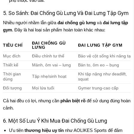
phụ thuộc vào đai.
5. So Sánh: Đai Chống Gù Lưng Và Đai Lưng Tập Gym
Nhiều người nhầm lẫn giữa
đai chống gù lưng
và
đai lưng tập
gym
. Đây là hai loại sản phẩm hoàn toàn khác nhau:
ĐAI CHỐNG GÙ
TIÊU CHÍ
ĐAI LƯNG TẬP GYM
LƯNG
Mục đích
Điều chỉnh tư thế
Bảo vệ cột sống khi nâng tạ
Thiết kế
Mảnh, ôm vai – lưng
Bản to, ôm eo – bụng
Thời gian
Khi tập nặng như deadlift,
Tập nhẹ/sinh hoạt
dùng
squat
Đối tượng
Mọi lứa tuổi
Gymer trung-cao cấp
Cả hai đều có lợi, nhưng cần
phân biệt rõ
để sử dụng đúng hoàn
cảnh.
6. Một Số Lưu Ý Khi Mua Đai Chống Gù Lưng
Ưu tiên
thương hiệu uy tín
như AOLIKES Sports để đảm