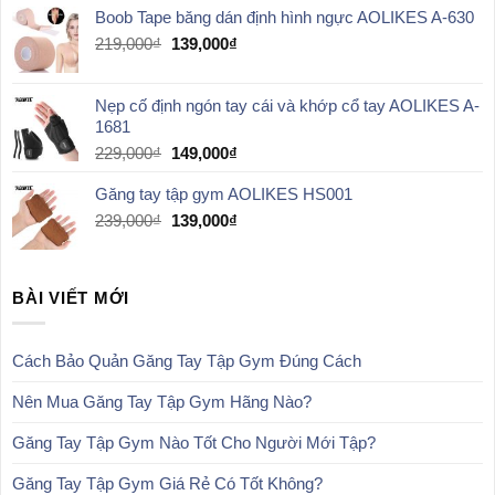
Boob Tape băng dán định hình ngực AOLIKES A-630
259,000₫.
là:
159,000₫.
Giá
Giá
219,000
₫
139,000
₫
gốc
hiện
là:
tại
Nẹp cố định ngón tay cái và khớp cổ tay AOLIKES A-
219,000₫.
là:
1681
139,000₫.
Giá
Giá
229,000
₫
149,000
₫
gốc
hiện
Găng tay tập gym AOLIKES HS001
là:
tại
229,000₫.
là:
Giá
Giá
239,000
₫
139,000
₫
149,000₫.
gốc
hiện
là:
tại
239,000₫.
là:
BÀI VIẾT MỚI
139,000₫.
Cách Bảo Quản Găng Tay Tập Gym Đúng Cách
Nên Mua Găng Tay Tập Gym Hãng Nào?
Găng Tay Tập Gym Nào Tốt Cho Người Mới Tập?
Găng Tay Tập Gym Giá Rẻ Có Tốt Không?