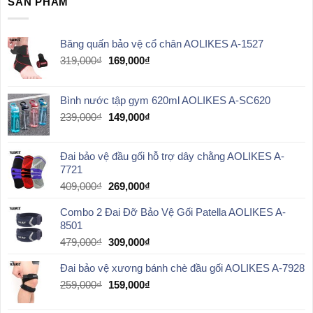
SẢN PHẨM
Băng quấn bảo vệ cổ chân AOLIKES A-1527
Giá
Giá
319,000
₫
169,000
₫
gốc
hiện
là:
tại
319,000₫.
là:
Bình nước tập gym 620ml AOLIKES A-SC620
169,000₫.
Giá
Giá
239,000
₫
149,000
₫
gốc
hiện
là:
tại
Đai bảo vệ đầu gối hỗ trợ dây chằng AOLIKES A-
239,000₫.
là:
7721
149,000₫.
Giá
Giá
409,000
₫
269,000
₫
gốc
hiện
Combo 2 Đai Đỡ Bảo Vệ Gối Patella AOLIKES A-
là:
tại
8501
409,000₫.
là:
269,000₫.
Giá
Giá
479,000
₫
309,000
₫
gốc
hiện
Đai bảo vệ xương bánh chè đầu gối AOLIKES A-7928
là:
tại
479,000₫.
là:
Giá
Giá
259,000
₫
159,000
₫
309,000₫.
gốc
hiện
là:
tại