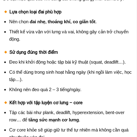
Lựa chọn loại đai phù hợp
Nên chọn
đai nhẹ, thoáng khí, co giãn tốt
.
Thiết kế vừa vặn với lưng và vai, không gây cản trở chuyển
động.
Sử dụng đúng thời điểm
Đeo khi khởi động hoặc tập bài kỹ thuật (squat, deadlift…).
Có thể dùng trong sinh hoạt hằng ngày (khi ngồi làm việc, học
tập…).
Không nên đeo quá 2 – 3 tiếng/ngày.
Kết hợp với tập luyện cơ lưng – core
Tập các bài như plank, deadlift, hyperextension, bent-over
row… để
tăng sức mạnh cơ lưng
.
Cơ core khỏe sẽ giúp giữ tư thế tự nhiên mà không cần quá