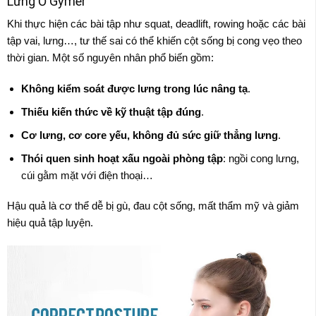
Lưng Ở Gymer
Khi thực hiện các bài tập như squat, deadlift, rowing hoặc các bài
tập vai, lưng…, tư thế sai có thể khiến cột sống bị cong vẹo theo
thời gian. Một số nguyên nhân phổ biến gồm:
Không kiểm soát được lưng trong lúc nâng tạ
.
Thiếu kiến thức về kỹ thuật tập đúng
.
Cơ lưng, cơ core yếu, không đủ sức giữ thẳng lưng
.
Thói quen sinh hoạt xấu ngoài phòng tập
: ngồi cong lưng,
cúi gằm mặt với điện thoại…
Hậu quả là cơ thể dễ bị gù, đau cột sống, mất thẩm mỹ và giảm
hiệu quả tập luyện.