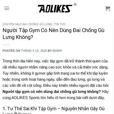
Skip
to
content
CHUYÊN MỤC ĐAI CHỐNG GÙ LƯNG
,
TIN TỨC
Người Tập Gym Có Nên Dùng Đai Chống Gù
Lưng Không?
POSTED ON
THÁNG 4 15, 2025
BY
ADMIN
Trong thời đại hiện nay, việc tập gym đã trở thành thói quen của
rất nhiều người nhằm nâng cao sức khỏe và cải thiện vóc dáng.
Tuy nhiên, không ít gymer gặp tình trạng sai tư thế khi tập luyện
hoặc trong sinh hoạt hàng ngày, dẫn đến đau lưng, gù lưng và
các vấn đề về cột sống. Điều này khiến nhiều người đặt câu hỏi:
Người tập gym có nên dùng đai chống gù lưng không?
Hãy
cùng AOLIKES Sports tìm hiểu rõ hơn trong bài viết dưới đây.
1. Tư Thế Sai Khi Tập Gym – Nguyên Nhân Gây Gù