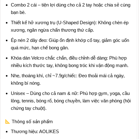
Combo 2 cái – tiện lợi dùng cho cả 2 tay hoặc chia sẻ cùng
bạn bè.
Thiết kế hở xương trụ (U-Shaped Design): Không chèn ép
xương, ngăn ngừa chấn thương thứ cấp.
Ép nén 2 dây đeo: Giúp ổn định khớp cổ tay, giảm góc uốn
quá mức, hạn chế bong gân.
Khóa dán Velcro chắc chắn, điều chỉnh dễ dàng: Phù hợp
nhiều kích thước tay, không bong tróc khi vận động mạnh.
Nhẹ, thoáng khí, chỉ ~7.9g/chiếc: Đeo thoải mái cả ngày,
không bí nóng.
Unisex – Dùng cho cả nam & nữ: Phù hợp gym, yoga, cầu
lông, tennis, bóng rổ, bóng chuyền, làm việc văn phòng (hội
chứng tay chuột).
Thông số sản phẩm
Thương hiệu: AOLIKES