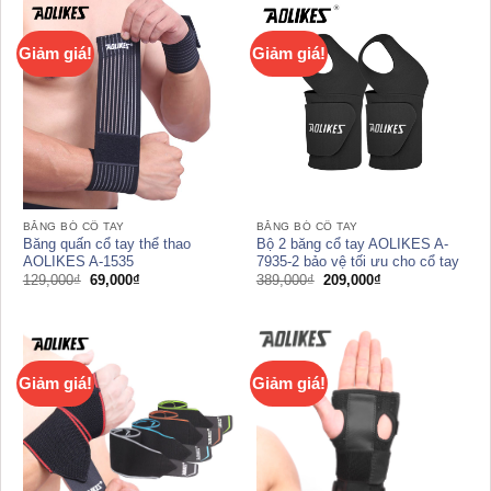
59,000₫.
89,000₫.
Giảm giá!
Giảm giá!
BĂNG BÓ CỔ TAY
BĂNG BÓ CỔ TAY
Băng quấn cổ tay thể thao
Bộ 2 băng cổ tay AOLIKES A-
AOLIKES A-1535
7935-2 bảo vệ tối ưu cho cổ tay
Giá
Giá
Giá
Giá
129,000
₫
69,000
₫
389,000
₫
209,000
₫
gốc
hiện
gốc
hiện
là:
tại
là:
tại
129,000₫.
là:
389,000₫.
là:
69,000₫.
209,000₫.
Giảm giá!
Giảm giá!