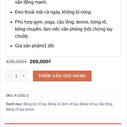
vận động mạnh.
Đeo thoải mái cả ngày, không bí nóng.
Phù hợp gym, yoga, cầu lông, tennis, bóng rổ,
bóng chuyền, làm việc văn phòng (hội chứng tay
chuột).
Giá sản phẩm/1 đôi
Giá
Giá
439,000
₫
269,000
₫
gốc
hiện
là:
tại
Combo 2 Đai Cổ Tay Thể Thao AOLIKES A-1531 TFCC số lượn
THÊM VÀO GIỎ HÀNG
439,000₫.
là:
269,000₫.
SKU:
A-1531-2
Danh mục:
Băng bó cổ tay
,
Băng cố định cổ tay
,
Băng cổ tay cầu lông
,
Băng cổ tay tennis