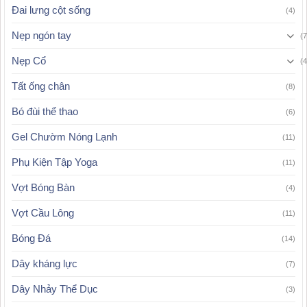
Đai lưng cột sống
(4)
Nẹp ngón tay
(7
Nẹp Cổ
(4
Tất ống chân
(8)
Bó đùi thể thao
(6)
Gel Chườm Nóng Lạnh
(11)
Phụ Kiện Tập Yoga
(11)
Vợt Bóng Bàn
(4)
Vợt Cầu Lông
(11)
Bóng Đá
(14)
Dây kháng lực
(7)
Dây Nhảy Thể Dục
(3)