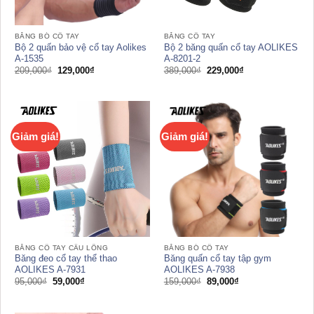
BĂNG BÓ CỔ TAY
BĂNG CỔ TAY
Bộ 2 quấn bảo vệ cổ tay Aolikes
Bộ 2 băng quấn cổ tay AOLIKES
A-1535
A-8201-2
Giá
Giá
Giá
Giá
209,000
₫
129,000
₫
389,000
₫
229,000
₫
gốc
hiện
gốc
hiện
là:
tại
là:
tại
209,000₫.
là:
389,000₫.
là:
129,000₫.
229,000₫.
Giảm giá!
Giảm giá!
BĂNG CỔ TAY CẦU LÔNG
BĂNG BÓ CỔ TAY
Băng đeo cổ tay thể thao
Băng quấn cổ tay tập gym
AOLIKES A-7931
AOLIKES A-7938
Giá
Giá
Giá
Giá
95,000
₫
59,000
₫
159,000
₫
89,000
₫
gốc
hiện
gốc
hiện
là:
tại
là:
tại
95,000₫.
là:
159,000₫.
là: