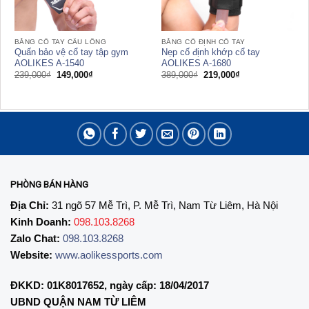
BĂNG CỔ TAY CẦU LÔNG
BĂNG CỐ ĐỊNH CỔ TAY
Quấn bảo vệ cổ tay tập gym
Nẹp cố định khớp cổ tay
AOLIKES A-1540
AOLIKES A-1680
Giá
Giá
Giá
Giá
239,000
₫
149,000
₫
389,000
₫
219,000
₫
gốc
hiện
gốc
hiện
là:
tại
là:
tại
239,000₫.
là:
389,000₫.
là:
149,000₫.
219,000₫.
PHÒNG BÁN HÀNG
Địa Chỉ:
31 ngõ 57 Mễ Trì, P. Mễ Trì, Nam Từ Liêm, Hà Nội
Kinh Doanh:
098.103.8268
Zalo Chat:
098.103.8268
Website:
www.aolikessports.com
ĐKKD: 01K8017652, ngày cấp: 18/04/2017
UBND QUẬN NAM TỪ LIÊM