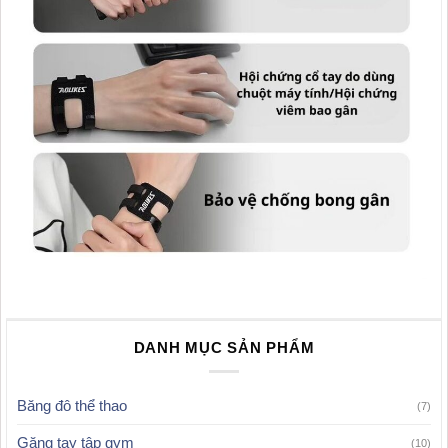
DANH MỤC SẢN PHẨM
Băng đô thể thao
(7)
Găng tay tập gym
(10)