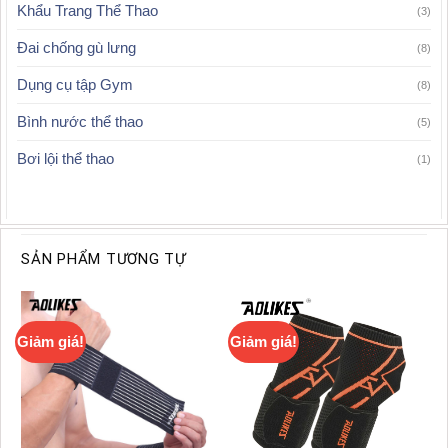
Khẩu Trang Thể Thao
(3)
Đai chống gù lưng
(8)
Dụng cụ tập Gym
(8)
Bình nước thể thao
(5)
Bơi lội thể thao
(1)
SẢN PHẨM TƯƠNG TỰ
Giảm giá!
Giảm giá!