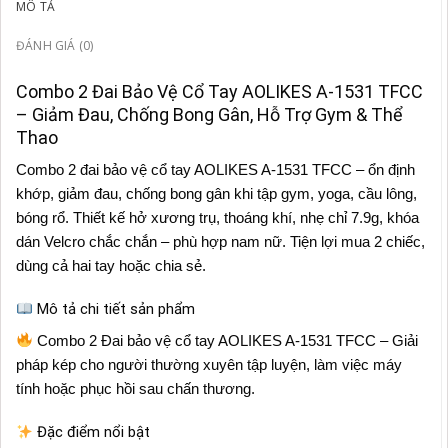
MÔ TẢ
ĐÁNH GIÁ (0)
Combo 2 Đai Bảo Vệ Cổ Tay AOLIKES A-1531 TFCC
– Giảm Đau, Chống Bong Gân, Hỗ Trợ Gym & Thể
Thao
Combo 2 đai bảo vệ cổ tay AOLIKES A-1531 TFCC – ổn định
khớp, giảm đau, chống bong gân khi tập gym, yoga, cầu lông,
bóng rổ. Thiết kế hở xương trụ, thoáng khí, nhẹ chỉ 7.9g, khóa
dán Velcro chắc chắn – phù hợp nam nữ. Tiện lợi mua 2 chiếc,
dùng cả hai tay hoặc chia sẻ.
Mô tả chi tiết sản phẩm
Combo 2 Đai bảo vệ cổ tay AOLIKES A-1531 TFCC – Giải
pháp kép cho người thường xuyên tập luyện, làm việc máy
tính hoặc phục hồi sau chấn thương.
Đặc điểm nổi bật