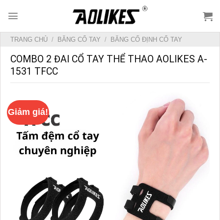
Skip
to
content
TRANG CHỦ
/
BĂNG CỔ TAY
/
BĂNG CỐ ĐỊNH CỔ TAY
COMBO 2 ĐAI CỔ TAY THỂ THAO AOLIKES A-
1531 TFCC
Giảm giá!