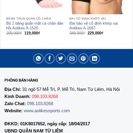
BĂNG THUN QUẤN CỔ CHÂN
ĐAI CỐ ĐỊNH KHỚP VAI
Bộ 2 băng quấn mắt cá chân đàn
Đai bảo vệ cố định khớp vai
hồi Aolikes A-1520
Aolikes A-1697
Giá
Giá
Giá
Giá
209,000
₫
119,000
₫
349,000
₫
229,000
₫
gốc
hiện
gốc
hiện
là:
tại
là:
tại
209,000₫.
là:
349,000₫.
là:
119,000₫.
229,000₫.
PHÒNG BÁN HÀNG
Địa Chỉ:
31 ngõ 57 Mễ Trì, P. Mễ Trì, Nam Từ Liêm, Hà Nội
Kinh Doanh:
098.103.8268
Zalo Chat:
098.103.8268
Website:
www.aolikessports.com
ĐKKD: 01K8017652, ngày cấp: 18/04/2017
UBND QUẬN NAM TỪ LIÊM