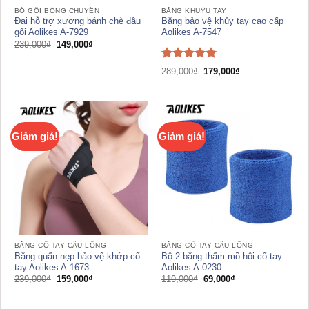
BÓ GỐI BÓNG CHUYỀN
BĂNG KHUỶU TAY
Đai hỗ trợ xương bánh chè đầu
Băng bảo vệ khủy tay cao cấp
gối Aolikes A-7929
Aolikes A-7547
Giá
Giá
239,000
₫
149,000
₫
gốc
hiện
là:
tại
239,000₫.
là:
Được xếp
Giá
Giá
289,000
₫
179,000
₫
149,000₫.
gốc
hiện
hạng
5.00
là:
tại
5 sao
289,000₫.
là:
179,000₫.
Giảm giá!
Giảm giá!
BĂNG CỔ TAY CẦU LÔNG
BĂNG CỔ TAY CẦU LÔNG
Băng quấn nẹp bảo vệ khớp cổ
Bộ 2 băng thấm mồ hôi cổ tay
tay Aolikes A-1673
Aolikes A-0230
Giá
Giá
Giá
Giá
239,000
₫
159,000
₫
119,000
₫
69,000
₫
gốc
hiện
gốc
hiện
là:
tại
là:
tại
239,000₫.
là:
119,000₫.
là: