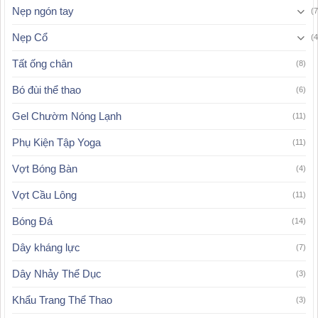
Nẹp ngón tay
(7
Nẹp Cổ
(4
Tất ống chân
(8)
Bó đùi thể thao
(6)
Gel Chườm Nóng Lạnh
(11)
Phụ Kiện Tập Yoga
(11)
Vợt Bóng Bàn
(4)
Vợt Cầu Lông
(11)
Bóng Đá
(14)
Dây kháng lực
(7)
Dây Nhảy Thể Dục
(3)
Khẩu Trang Thể Thao
(3)