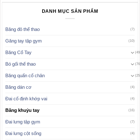
DANH MỤC SẢN PHẨM
Băng đô thể thao
(7)
Găng tay tập gym
(10)
Băng Cổ Tay
(49
Bó gối thể thao
(76
Băng quấn cổ chân
(25
Băng dán cơ
(4)
Đai cố định khớp vai
(4)
Băng khuỷu tay
(16)
Đai lưng tập gym
(7)
Đai lưng cột sống
(4)