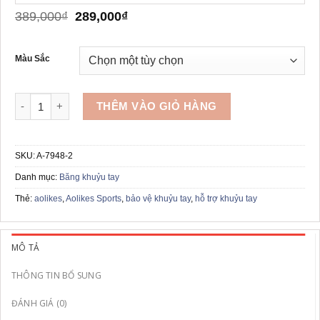
Giá
Giá
389,000
₫
289,000
₫
gốc
hiện
là:
tại
389,000₫.
là:
Màu Sắc
289,000₫.
Bộ 2 đai bảo khuỷu tay AOLIKES A-7948 số lượng
THÊM VÀO GIỎ HÀNG
SKU:
A-7948-2
Danh mục:
Băng khuỷu tay
Thẻ:
aolikes
,
Aolikes Sports
,
bảo vệ khuỷu tay
,
hỗ trợ khuỷu tay
MÔ TẢ
THÔNG TIN BỔ SUNG
ĐÁNH GIÁ (0)