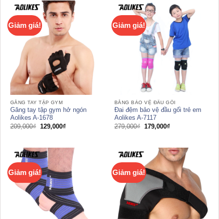
159,000₫.
69,000₫.
Giảm giá!
Giảm giá!
GĂNG TAY TẬP GYM
BĂNG BẢO VỆ ĐẦU GỐI
Găng tay tập gym hở ngón
Đai đệm bảo vệ đầu gối trẻ em
Aolikes A-1678
Aolikes A-7117
Giá
Giá
Giá
Giá
209,000
₫
129,000
₫
279,000
₫
179,000
₫
gốc
hiện
gốc
hiện
là:
tại
là:
tại
209,000₫.
là:
279,000₫.
là:
129,000₫.
179,000₫.
Giảm giá!
Giảm giá!