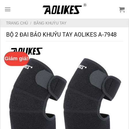
Skip
to
content
TRANG CHỦ
/
BĂNG KHUỶU TAY
BỘ 2 ĐAI BẢO KHUỶU TAY AOLIKES A-7948
Giảm giá!