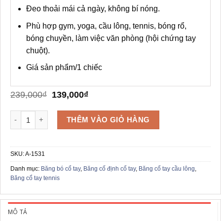
Đeo thoải mái cả ngày, không bí nóng.
Phù hợp gym, yoga, cầu lông, tennis, bóng rổ,
bóng chuyền, làm việc văn phòng (hội chứng tay
chuột).
Giá sản phẩm/1 chiếc
Giá
Giá
239,000
₫
139,000
₫
gốc
hiện
là:
tại
Đai Bảo Vệ Cổ Tay AOLIKES A-1531 TFCC số lượng
THÊM VÀO GIỎ HÀNG
239,000₫.
là:
139,000₫.
SKU:
A-1531
Danh mục:
Băng bó cổ tay
,
Băng cố định cổ tay
,
Băng cổ tay cầu lông
,
Băng cổ tay tennis
MÔ TẢ