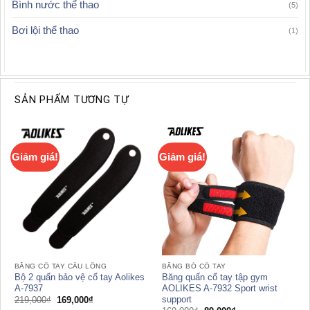
Bình nước thể thao
(5)
Bơi lội thể thao
(1)
SẢN PHẨM TƯƠNG TỰ
Giảm giá!
Giảm giá!
BĂNG CỔ TAY CẦU LÔNG
BĂNG BÓ CỔ TAY
Bộ 2 quấn bảo vệ cổ tay Aolikes
Băng quấn cổ tay tập gym
A-7937
AOLIKES A-7932 Sport wrist
support
Giá
Giá
219,000
₫
169,000
₫
gốc
hiện