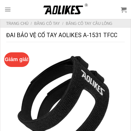
Skip
to
content
TRANG CHỦ
/
BĂNG CỔ TAY
/
BĂNG CỔ TAY CẦU LÔNG
ĐAI BẢO VỆ CỔ TAY AOLIKES A-1531 TFCC
Giảm giá!