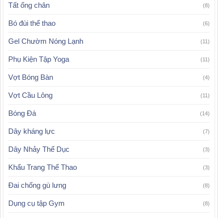
Tất ống chân
(8)
Bó đùi thể thao
(6)
Gel Chườm Nóng Lạnh
(11)
Phụ Kiện Tập Yoga
(11)
Vợt Bóng Bàn
(4)
Vợt Cầu Lông
(11)
Bóng Đá
(14)
Dây kháng lực
(7)
Dây Nhảy Thể Dục
(3)
Khẩu Trang Thể Thao
(3)
Đai chống gù lưng
(8)
Dụng cụ tập Gym
(8)