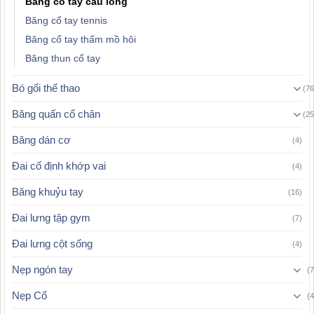
Băng cổ tay cầu lông
Băng cổ tay tennis
Băng cổ tay thấm mồ hôi
Băng thun cổ tay
Bó gối thể thao
(76
Băng quấn cổ chân
(25
Băng dán cơ
(4)
Đai cố định khớp vai
(4)
Băng khuỷu tay
(16)
Đai lưng tập gym
(7)
Đai lưng cột sống
(4)
Nẹp ngón tay
(7
Nẹp Cổ
(4