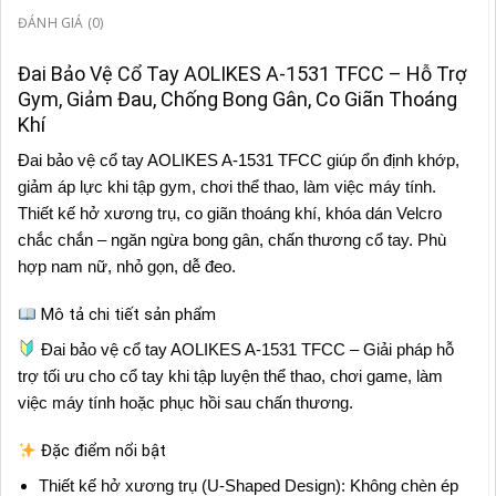
ĐÁNH GIÁ (0)
Đai Bảo Vệ Cổ Tay AOLIKES A-1531 TFCC – Hỗ Trợ
Gym, Giảm Đau, Chống Bong Gân, Co Giãn Thoáng
Khí
Đai bảo vệ cổ tay AOLIKES A-1531 TFCC giúp ổn định khớp,
giảm áp lực khi tập gym, chơi thể thao, làm việc máy tính.
Thiết kế hở xương trụ, co giãn thoáng khí, khóa dán Velcro
chắc chắn – ngăn ngừa bong gân, chấn thương cổ tay. Phù
hợp nam nữ, nhỏ gọn, dễ đeo.
Mô tả chi tiết sản phẩm
Đai bảo vệ cổ tay AOLIKES A-1531 TFCC – Giải pháp hỗ
trợ tối ưu cho cổ tay khi tập luyện thể thao, chơi game, làm
việc máy tính hoặc phục hồi sau chấn thương.
Đặc điểm nổi bật
Thiết kế hở xương trụ (U-Shaped Design): Không chèn ép