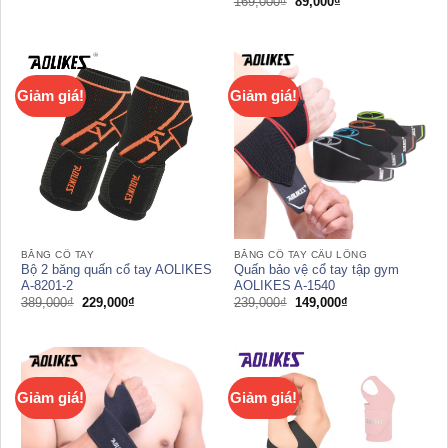
Giá
Giá
169,000
₫
89,000
₫
là:
tại
gốc
hiện
219,000₫.
là:
là:
tại
169,000₫.
169,000₫.
là:
89,000₫.
Giảm giá!
Giảm giá!
BĂNG CỔ TAY
BĂNG CỔ TAY CẦU LÔNG
Bộ 2 băng quấn cổ tay AOLIKES
Quấn bảo vệ cổ tay tập gym
A-8201-2
AOLIKES A-1540
Giá
Giá
Giá
Giá
389,000
₫
229,000
₫
239,000
₫
149,000
₫
gốc
hiện
gốc
hiện
là:
tại
là:
tại
389,000₫.
là:
239,000₫.
là:
229,000₫.
149,000₫.
Giảm giá!
Giảm giá!