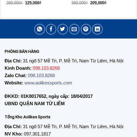
Giá
Giá
Giá
Giá
209,000
₫
129,000
₫
389,000
₫
209,000
₫
gốc
hiện
gốc
hiện
là:
tại
là:
tại
209,000₫.
là:
389,000₫.
là:
129,000₫.
209,000₫.
PHÒNG BÁN HÀNG
Địa Chỉ:
31 ngõ 57 Mễ Trì, P. Mễ Trì, Nam Từ Liêm, Hà Nội
Kinh Doanh:
098.103.8268
Zalo Chat:
098.103.8268
Website:
www.aolikessports.com
ĐKKD: 01K8017652, ngày cấp: 18/04/2017
UBND QUẬN NAM TỪ LIÊM
Tổng Kho Aolikes Sports
Địa Chỉ:
31 ngõ 57 Mễ Trì, P. Mễ Trì, Nam Từ Liêm, Hà Nội
NV Kho:
097.301.1817