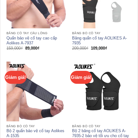
BĂNG CỔ TAY CẦU LÔNG
BĂNG BÓ CỔ TAY
Quấn bảo vệ cổ tay cao cấp
Băng quấn cổ tay AOLIKES A-
Aolikes A-7937
7935
Giá
Giá
Giá
Giá
159,000
₫
89,000
₫
209,000
₫
109,000
₫
gốc
hiện
gốc
hiện
là:
tại
là:
tại
159,000₫.
là:
209,000₫.
là:
89,000₫.
109,000₫.
Giảm giá!
Giảm giá!
BĂNG BÓ CỔ TAY
BĂNG BÓ CỔ TAY
Bộ 2 quấn bảo vệ cổ tay Aolikes
Bộ 2 băng cổ tay AOLIKES A-
A-1535
7935-2 bảo vệ tối ưu cho cổ tay