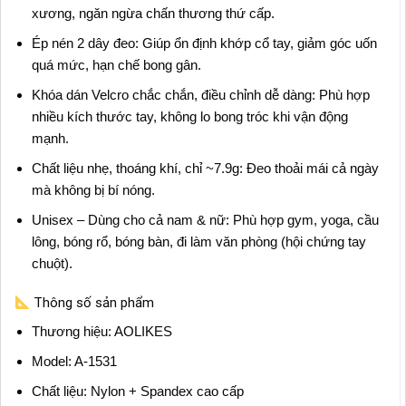
xương, ngăn ngừa chấn thương thứ cấp.
Ép nén 2 dây đeo: Giúp ổn định khớp cổ tay, giảm góc uốn
quá mức, hạn chế bong gân.
Khóa dán Velcro chắc chắn, điều chỉnh dễ dàng: Phù hợp
nhiều kích thước tay, không lo bong tróc khi vận động
mạnh.
Chất liệu nhẹ, thoáng khí, chỉ ~7.9g: Đeo thoải mái cả ngày
mà không bị bí nóng.
Unisex – Dùng cho cả nam & nữ: Phù hợp gym, yoga, cầu
lông, bóng rổ, bóng bàn, đi làm văn phòng (hội chứng tay
chuột).
Thông số sản phẩm
Thương hiệu: AOLIKES
Model: A-1531
Chất liệu: Nylon + Spandex cao cấp