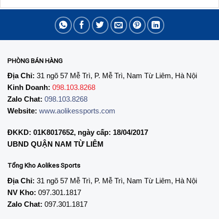
209,000₫.
là:
438,000₫.
là:
119,000₫.
269,000₫.
PHÒNG BÁN HÀNG
Địa Chỉ:
31 ngõ 57 Mễ Trì, P. Mễ Trì, Nam Từ Liêm, Hà Nội
Kinh Doanh:
098.103.8268
Zalo Chat:
098.103.8268
Website:
www.aolikessports.com
ĐKKD: 01K8017652, ngày cấp: 18/04/2017
UBND QUẬN NAM TỪ LIÊM
Tổng Kho Aolikes Sports
Địa Chỉ:
31 ngõ 57 Mễ Trì, P. Mễ Trì, Nam Từ Liêm, Hà Nội
NV Kho:
097.301.1817
Zalo Chat:
097.301.1817