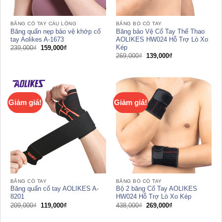
BĂNG CỔ TAY CẦU LÔNG
BĂNG BÓ CỔ TAY
Băng quấn nẹp bảo vệ khớp cổ
Băng bảo Vệ Cổ Tay Thể Thao
tay Aolikes A-1673
AOLIKES HW024 Hỗ Trợ Lò Xo
Kép
Giá
Giá
239,000
₫
159,000
₫
gốc
hiện
Giá
Giá
269,000
₫
139,000
₫
là:
tại
gốc
hiện
239,000₫.
là:
là:
tại
159,000₫.
269,000₫.
là:
139,000₫.
Giảm giá!
Giảm giá!
BĂNG CỔ TAY
BĂNG BÓ CỔ TAY
Băng quấn cổ tay AOLIKES A-
Bộ 2 băng Cổ Tay AOLIKES
8201
HW024 Hỗ Trợ Lò Xo Kép
Giá
Giá
Giá
Giá
209,000
₫
119,000
₫
438,000
₫
269,000
₫
gốc
hiện
gốc
hiện
là:
tại
là:
tại