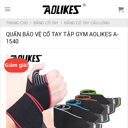
Skip
to
content
TRANG CHỦ
/
BĂNG CỔ TAY
/
BĂNG CỔ TAY CẦU LÔNG
QUẤN BẢO VỆ CỔ TAY TẬP GYM AOLIKES A-
1540
Giảm giá!