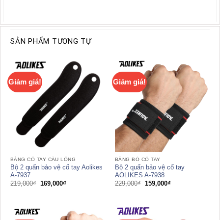
SẢN PHẨM TƯƠNG TỰ
Giảm giá!
Giảm giá!
BĂNG CỔ TAY CẦU LÔNG
BĂNG BÓ CỔ TAY
Bộ 2 quấn bảo vệ cổ tay Aolikes
Bộ 2 quấn bảo vệ cổ tay
A-7937
AOLIKES A-7938
Giá
Giá
Giá
Giá
219,000
₫
169,000
₫
229,000
₫
159,000
₫
gốc
hiện
gốc
hiện
là:
tại
là:
tại
219,000₫.
là:
229,000₫.
là:
169,000₫.
159,000₫.