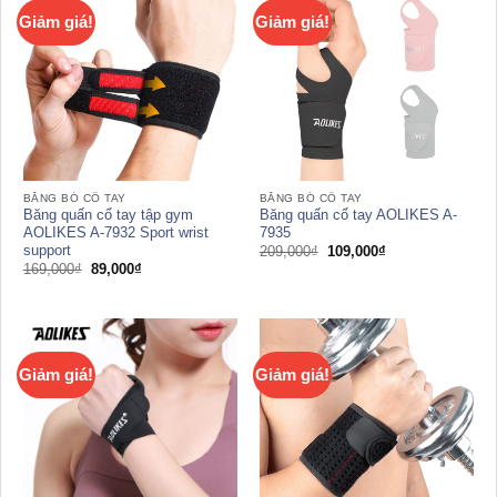
Giảm giá!
Giảm giá!
BĂNG BÓ CỔ TAY
BĂNG BÓ CỔ TAY
Băng quấn cổ tay tập gym
Băng quấn cổ tay AOLIKES A-
AOLIKES A-7932 Sport wrist
7935
support
Giá
Giá
209,000
₫
109,000
₫
gốc
hiện
Giá
Giá
169,000
₫
89,000
₫
là:
tại
gốc
hiện
209,000₫.
là:
là:
tại
109,000₫.
169,000₫.
là:
89,000₫.
Giảm giá!
Giảm giá!