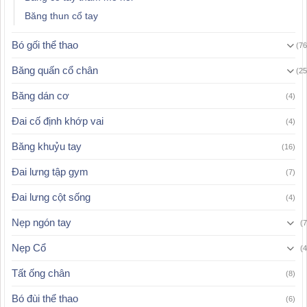
Băng thun cổ tay
Bó gối thể thao
(76
Băng quấn cổ chân
(25
Băng dán cơ
(4)
Đai cố định khớp vai
(4)
Băng khuỷu tay
(16)
Đai lưng tập gym
(7)
Đai lưng cột sống
(4)
Nẹp ngón tay
(7
Nẹp Cổ
(4
Tất ống chân
(8)
Bó đùi thể thao
(6)