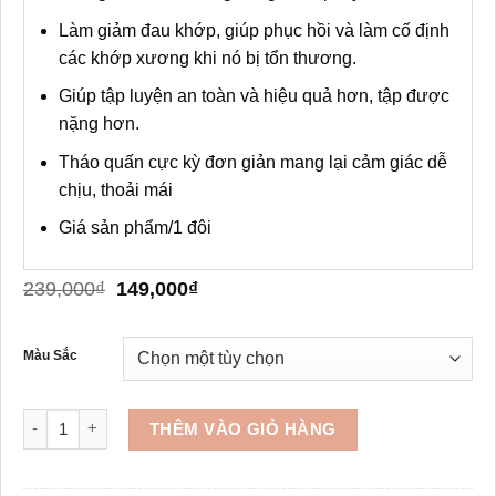
Làm giảm đau khớp, giúp phục hồi và làm cố định
các khớp xương khi nó bị tổn thương.
Giúp tập luyện an toàn và hiệu quả hơn, tập được
nặng hơn.
Tháo quấn cực kỳ đơn giản mang lại cảm giác dễ
chịu, thoải mái
Giá sản phẩm/1 đôi
Giá
Giá
239,000
₫
149,000
₫
gốc
hiện
là:
tại
239,000₫.
là:
Màu Sắc
149,000₫.
Quấn bảo vệ cổ tay tập gym AOLIKES A-1540 số lượng
THÊM VÀO GIỎ HÀNG