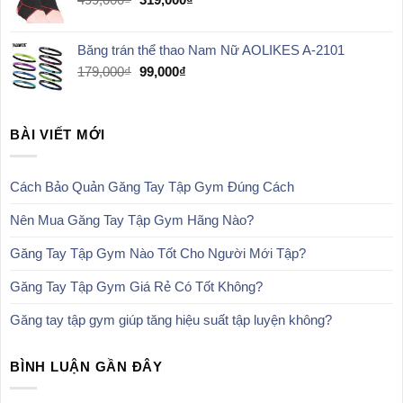
gốc
hiện
là:
tại
Băng trán thể thao Nam Nữ AOLIKES A-2101
499,000₫.
là:
319,000₫.
Giá
Giá
179,000
₫
99,000
₫
gốc
hiện
là:
tại
179,000₫.
là:
BÀI VIẾT MỚI
99,000₫.
Cách Bảo Quản Găng Tay Tập Gym Đúng Cách
Nên Mua Găng Tay Tập Gym Hãng Nào?
Găng Tay Tập Gym Nào Tốt Cho Người Mới Tập?
Găng Tay Tập Gym Giá Rẻ Có Tốt Không?
Găng tay tập gym giúp tăng hiệu suất tập luyện không?
BÌNH LUẬN GẦN ĐÂY