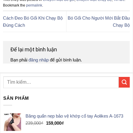
Bookmark the
permalink
.
Cách Đeo Bó Gối Khi Chạy Bộ
Bó Gối Cho Người Mới Bắt Đầu
Đúng Cách
Chạy Bộ
Để lại một bình luận
Bạn phải
đăng nhập
để gửi bình luận.
SẢN PHẨM
Băng quấn nẹp bảo vệ khớp cổ tay Aolikes A-1673
Giá
Giá
239,000
₫
159,000
₫
gốc
hiện