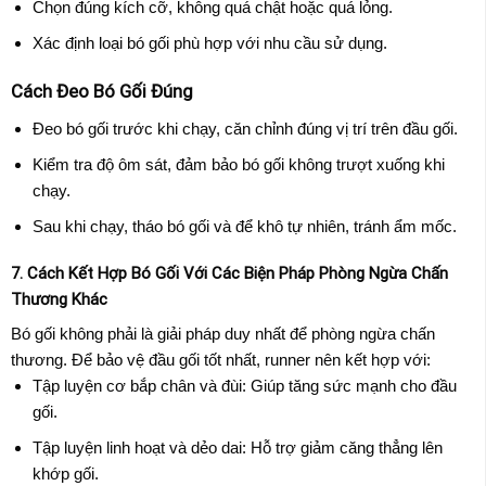
Chọn đúng kích cỡ, không quá chật hoặc quá lỏng.
Xác định loại bó gối phù hợp với nhu cầu sử dụng.
Cách Đeo Bó Gối Đúng
Đeo bó gối trước khi chạy, căn chỉnh đúng vị trí trên đầu gối.
Kiểm tra độ ôm sát, đảm bảo bó gối không trượt xuống khi
chạy.
Sau khi chạy, tháo bó gối và để khô tự nhiên, tránh ẩm mốc.
7. Cách Kết Hợp Bó Gối Với Các Biện Pháp Phòng Ngừa Chấn
Thương Khác
Bó gối không phải là giải pháp duy nhất để phòng ngừa chấn
thương. Để bảo vệ đầu gối tốt nhất, runner nên kết hợp với:
Tập luyện cơ bắp chân và đùi: Giúp tăng sức mạnh cho đầu
gối.
Tập luyện linh hoạt và dẻo dai: Hỗ trợ giảm căng thẳng lên
khớp gối.