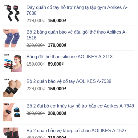
là:
tại
239,000₫.
là:
Dây quấn cổ tay hỗ trợ nâng tạ tập gym Aolikes A-
159,000₫.
7638
Giá
Giá
219,000
₫
159,000
₫
gốc
hiện
Bộ 2 băng quấn bảo vệ đầu gối thể thao Aolikes A-
là:
tại
1516
219,000₫.
là:
159,000₫.
Giá
Giá
229,000
₫
179,000
₫
gốc
hiện
Băng đô thể thao silicone AOLIKES A-2113
là:
tại
229,000₫.
là:
Giá
Giá
159,000
₫
89,000
₫
179,000₫.
gốc
hiện
là:
tại
Bộ 2 quấn bảo vệ cổ tay AOLIKES A-7938
159,000₫.
là:
89,000₫.
Giá
Giá
229,000
₫
159,000
₫
gốc
hiện
là:
tại
Bộ 2 đai bó cơ khủy tay hỗ trợ bắp cơ Aolikes A-7949
229,000₫.
là:
159,000₫.
Giá
Giá
389,000
₫
289,000
₫
gốc
hiện
là:
tại
Bộ 2 quấn bảo vệ khớp cổ chân AOLIKES A-1527
389,000₫.
là:
289,000₫.
Giá
Giá
499,000
₫
319,000
₫