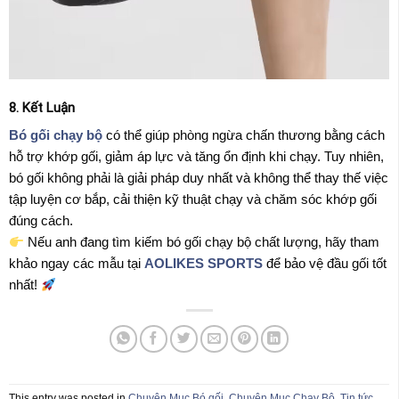
8. Kết Luận
Bó gối chạy bộ
có thể giúp phòng ngừa chấn thương bằng cách
hỗ trợ khớp gối, giảm áp lực và tăng ổn định khi chạy. Tuy nhiên,
bó gối không phải là giải pháp duy nhất và không thể thay thế việc
tập luyện cơ bắp, cải thiện kỹ thuật chạy và chăm sóc khớp gối
đúng cách.
Nếu anh đang tìm kiếm bó gối chạy bộ chất lượng, hãy tham
khảo ngay các mẫu tại
AOLIKES SPORTS
để bảo vệ đầu gối tốt
nhất!
This entry was posted in
Chuyên Mục Bó gối
,
Chuyên Mục Chạy Bộ
,
Tin tức
.