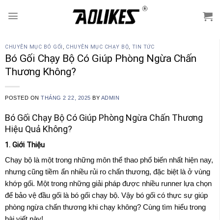
Skip
to
content
CHUYÊN MỤC BÓ GỐI
,
CHUYÊN MỤC CHẠY BỘ
,
TIN TỨC
Bó Gối Chạy Bộ Có Giúp Phòng Ngừa Chấn
Thương Không?
POSTED ON
THÁNG 2 22, 2025
BY
ADMIN
Bó Gối Chạy Bộ Có Giúp Phòng Ngừa Chấn Thương
Hiệu Quả Không?
1. Giới Thiệu
Chạy bộ là một trong những môn thể thao phổ biến nhất hiện nay,
nhưng cũng tiềm ẩn nhiều rủi ro chấn thương, đặc biệt là ở vùng
khớp gối. Một trong những giải pháp được nhiều runner lựa chọn
để bảo vệ đầu gối là bó gối chạy bộ. Vậy bó gối có thực sự giúp
phòng ngừa chấn thương khi chạy không? Cùng tìm hiểu trong
bài viết này!