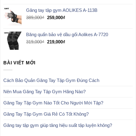
là:
tại
Găng tay tập gym AOLIKES A-113B
389,000₫.
là:
259,000₫.
Giá
Giá
389,000
₫
259,000
₫
gốc
hiện
là:
tại
Băng quấn bảo vệ dầu gối Aolikes A-7720
389,000₫.
là:
259,000₫.
Giá
Giá
319,000
₫
219,000
₫
gốc
hiện
là:
tại
319,000₫.
là:
BÀI VIẾT MỚI
219,000₫.
Cách Bảo Quản Găng Tay Tập Gym Đúng Cách
Nên Mua Găng Tay Tập Gym Hãng Nào?
Găng Tay Tập Gym Nào Tốt Cho Người Mới Tập?
Găng Tay Tập Gym Giá Rẻ Có Tốt Không?
Găng tay tập gym giúp tăng hiệu suất tập luyện không?