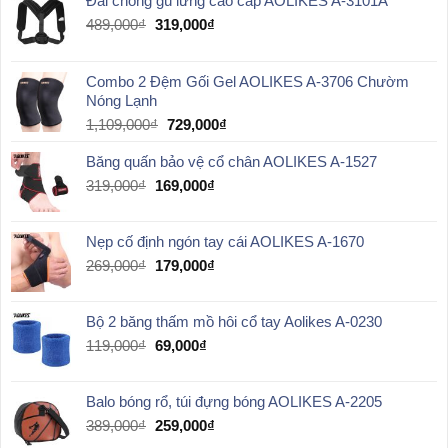
Đai chống gù lưng cao cấp AOLIKES A-3101A
Giá
Giá
489,000
₫
319,000
₫
gốc
hiện
là:
tại
489,000₫.
là:
Combo 2 Đệm Gối Gel AOLIKES A-3706 Chườm
319,000₫.
Nóng Lạnh
Giá
Giá
1,109,000
₫
729,000
₫
gốc
hiện
Băng quấn bảo vệ cổ chân AOLIKES A-1527
là:
tại
1,109,000₫.
là:
Giá
Giá
319,000
₫
169,000
₫
729,000₫.
gốc
hiện
là:
tại
Nẹp cố định ngón tay cái AOLIKES A-1670
319,000₫.
là:
169,000₫.
Giá
Giá
269,000
₫
179,000
₫
gốc
hiện
là:
tại
Bộ 2 băng thấm mồ hôi cổ tay Aolikes A-0230
269,000₫.
là:
179,000₫.
Giá
Giá
119,000
₫
69,000
₫
gốc
hiện
là:
tại
Balo bóng rổ, túi đựng bóng AOLIKES A-2205
119,000₫.
là:
69,000₫.
Giá
Giá
389,000
₫
259,000
₫
gốc
hiện