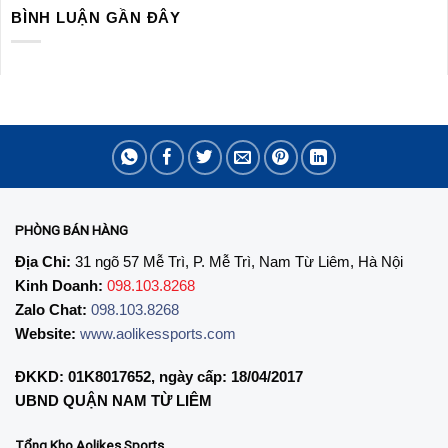
BÌNH LUẬN GẦN ĐÂY
PHÒNG BÁN HÀNG
Địa Chỉ:
31 ngõ 57 Mễ Trì, P. Mễ Trì, Nam Từ Liêm, Hà Nội
Kinh Doanh:
098.103.8268
Zalo Chat:
098.103.8268
Website:
www.aolikessports.com
ĐKKD: 01K8017652, ngày cấp: 18/04/2017
UBND QUẬN NAM TỪ LIÊM
Tổng Kho Aolikes Sports